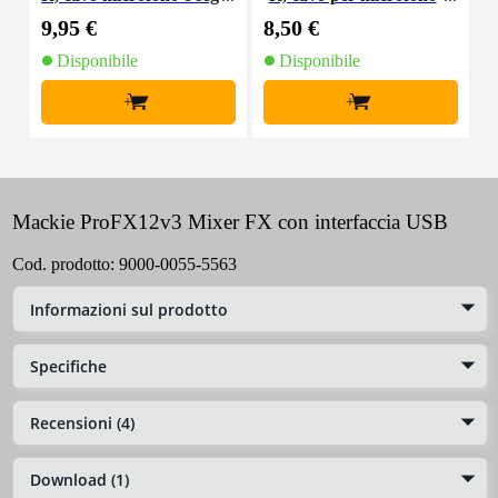
nale, 10 m
e segnale, 5 m
9,95 €
8,50 €
2
Disponibile
Disponibile
+
+
Mackie ProFX12v3 Mixer FX con interfaccia USB
Cod. prodotto:
9000-0055-5563
Informazioni sul prodotto
Specifiche
Recensioni (4)
Download (1)