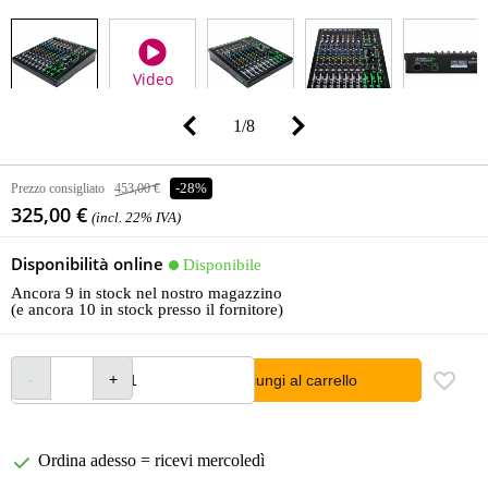
Video
1
/
8
Prezzo consigliato
453,00 €
-28%
325,00 €
(incl. 22% IVA)
Disponibilità online
Disponibile
Ancora 9 in stock nel nostro magazzino
(e ancora 10 in stock presso il fornitore)
Aggiungi al carrello
Ordina adesso = ricevi mercoledì