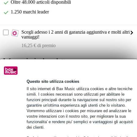
Oltre 48.000 articoli disponibili
1.250 marchi leader
Scegli adesso i 2 anni di garanzia aggiuntiva e molti altri
vantaggi!
16,25 € di premio
Informazioni sul prodotto
Mixer FX professionale Mackie ProFX12v3 con interfaccia USB
EQ a 3 bande su ogni canale
Questo sito utilizza cookies
canali 5-10 dotati di ingressi di linea mic/stereo
Il sito internet di Bax Music utilizza cookies e altre tecniche
simili. I cookies necessari sono utilizzati per abilitare le
Specifiche complete
funzioni principali durante la navigazione sul nostro sito per
garantire un'ottima esperienza agli utenti che lo visitano.
Vorremmo utilizzare i cookies per misurare ed analizzare le
Vedi anche (8)
vostre interazioni con il nostro sito, per migliorare la sua
funzionalita' e rendere piu' semplici e vantaggiosi gli acquisti
dei clienti.