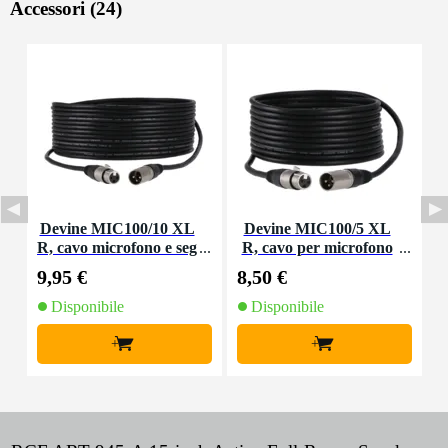
Accessori (24)
Devine MIC100/10 XL
Devine MIC100/5 XL
R, cavo microfono e seg
R, cavo per microfono
nale, 10 m
e segnale, 5 m
9,95 €
8,50 €
1
Disponibile
Disponibile
+
+