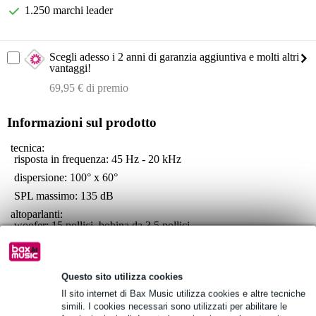
1.250 marchi leader
Scegli adesso i 2 anni di garanzia aggiuntiva e molti altri
vantaggi!
69,95 € di premio
Informazioni sul prodotto
tecnica:
risposta in frequenza: 45 Hz - 20 kHz
dispersione: 100° x 60°
SPL massimo: 135 dB
altoparlanti:
woofer: 15 pollici, bobina da 3,5 pollici
driver a compressione: 1,4 pollici in titanio/neodimio, bobina da 4
pollici
connessioni:
Questo sito utilizza cookies
ingressi: XLR, Jack (bilanciati/sbilanciati)
Il sito internet di Bax Music utilizza cookies e altre tecniche
uscite: XLR
simili. I cookies necessari sono utilizzati per abilitare le