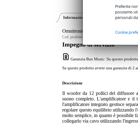
Preferite non
possiamo util
personali da
Informazioni sul prodotto
Recensioni
(0
Omnitronic XKB-212A Active 12-inch
Cookie pref
Cod. prodotto:
9000-0061-2853
Impegno di servizio
Garanzia Bax Music
: Su questo prodotto
Su questo prodotto avrete una garanzia di 2 a
Descrizione
Il woofer da 12 pollici del diffusor
suono completo. L'amplificatore e il tw
l'amplificatore integrato gestisce separat
regolare questo equilibrio utilizzando 
molto semplice, in quanto è possibile fa
collegarlo via cavo utilizzando l'ingr