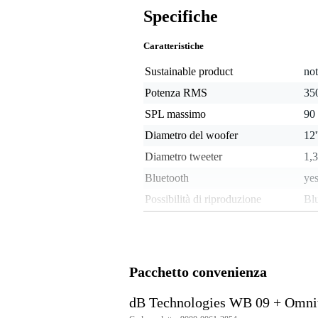
Specifiche
Caratteristiche
Sustainable product
not
Potenza RMS
350
SPL massimo
90
Diametro del woofer
12
Diametro tweeter
1,
Bluetooth
ye
Possibilità di riproduzione
Bl
Analogue audio output type
ba
unb
Analogue audio input type
in
Pacchetto convenienza
Number of stereo AUX inputs
no
Ingresso microfono
sì,
dB Technologies WB 09 + Omn