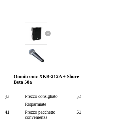
+
Omnitronic XKB-212A + Shure
Beta 58a
424,00 €
Prezzo consigliato
522,00 €
8,00 €
Risparmiate
5,00 €
416,00 €
Prezzo pacchetto
517,00 €
convenienza