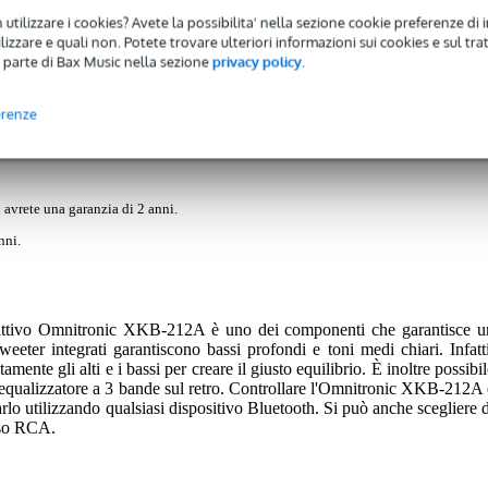
 utilizzare i cookies? Avete la possibilita' nella sezione cookie preferenze di 
izzare e quali non. Potete trovare ulteriori informazioni sui cookies e sul tra
 parte di Bax Music nella sezione
privacy policy
.
)
Download (1)
 Speaker
erenze
 avrete una garanzia di 2 anni.
nni.
e attivo Omnitronic XKB-212A è uno dei componenti che garantisce u
eeter integrati garantiscono bassi profondi e toni medi chiari. Infatti
amente gli alti e i bassi per creare il giusto equilibrio. È inoltre possibi
l'equalizzatore a 3 bande sul retro. Controllare l'Omnitronic XKB-212A 
rlo utilizzando qualsiasi dispositivo Bluetooth. Si può anche scegliere d
esso RCA.