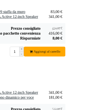
Innox IVA 03 set di
DAP
 staffa da muro
83,00 €
stativi per casse
Powercon/XLR
Active 12-inch Speaker
341,00 €
35,00 €
89,00 €
con borsa (2 pezzi)
prolunga
powerCON e XLR
Aggiungi
Aggiungi
Prezzo consigliato
10 m
424,00 €
o pacchetto convenienza
416,00 €
Risparmiate
8,00 €
+
Aggiungi al carrello
-
Shure Beta 58a
DAP Powercon
microfono
cavo di corrente
181,00 €
56,00 €
dinamico per voce
M/F 10 m
Aggiungi
Aggiungi
Active 12-inch Speaker
341,00 €
ono dinamico per voce
181,00 €
Prezzo consigliato
522,00 €