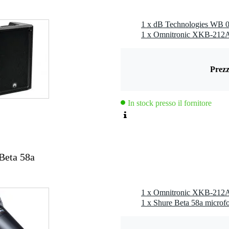
ne
1 x dB Technologies WB 09
1 x Omnitronic XKB-212A 
 - 59 Hz
 - 20,9 kHz
Prezz
ic DSP presets
In stock presso il fornitore
stic
mm stand flange
 kg
Beta 58a
1 x Omnitronic XKB-212A 
,0 kg
1 x Shure Beta 58a microf
0 x 40,0 x 40,0 cm