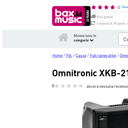
basa
Resi gratuiti
Garanzia di 30 giorni, 
Mostra tutte le
categorie
Home
P.A.
Casse
Full range attivi
Omni
/
/
/
/
Omnitronic XKB-21
0
ancora nessuna recensi