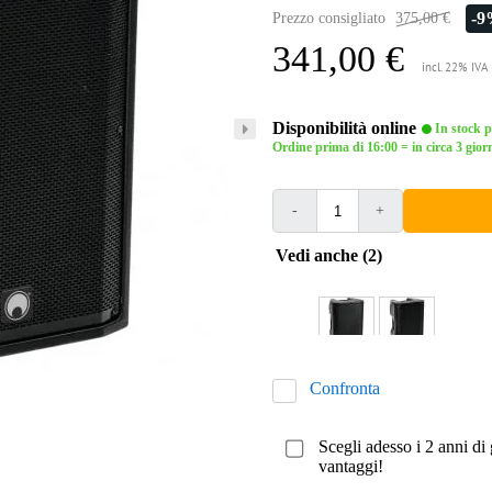
-
Prezzo consigliato
375,00 €
341,00 €
incl. 22% IVA
Disponibilità online
In stock pr
Ordine prima di 16:00 = in circa 3 giorn
-
+
Vedi anche (2)
Confronta
Scegli adesso i 2 anni di 
vantaggi!