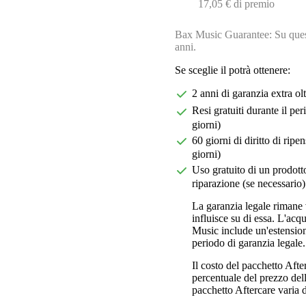
17,05 € di premio
Bax Music Guarantee: Su quest
anni.
Se sceglie il potrà ottenere:
2 anni di garanzia extra ol
Resi gratuiti durante il pe
giorni)
60 giorni di diritto di ri
giorni)
Uso gratuito di un prodotto
riparazione (se necessario)
La garanzia legale rimane 
influisce su di essa. L'acq
Music include un'estension
periodo di garanzia legale.
Il costo del pacchetto Aft
percentuale del prezzo dell'
pacchetto Aftercare varia da