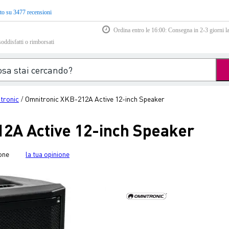
to su 3477 recensioni
Ordina entro le 16:00: Consegna in 2-3 giorni la
soddisfatti o rimborsati
tronic
Omnitronic XKB-212A Active 12-inch Speaker
/
2A Active 12-inch Speaker
one
la tua opinione