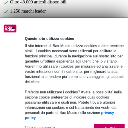
Oltre 48.000 articoli disponibili
1.250 marchi leader
Scegli adesso i 2 anni di garanzia aggiuntiva e molti altri
vantaggi!
Questo sito utilizza cookies
19,95 € di premio
Il sito internet di Bax Music utilizza cookies e altre tecniche
simili. I cookies necessari sono utilizzati per abilitare le
Informazioni sul prodotto
funzioni principali durante la navigazione sul nostro sito per
garantire un'ottima esperienza agli utenti che lo visitano.
Vorremmo utilizzare i cookies per misurare ed analizzare le
Omnitronic TRM-402
vostre interazioni con il nostro sito, per migliorare la sua
mixer rotativo a 4 canali
funzionalita' e rendere piu' semplici e vantaggiosi gli acquisti
guadagno:
dei clienti.
guadagno di linea: 20 dB
Preferite non utilizzare i cookies? Avete la possibilita' nella
guadagno fono: 60-75 dB
sezione cookie preferenze di indicare quali cookies
guadagno microfonico: 44 dB
possiamo utilizzare e quali non. Potete trovare ulteriori
informazioni sui cookies e sul trattamento dei vostri dati
Specifiche complete
personali da parte di Bax Music nella sezione
privacy
policy
.
Accessori (10)
Cookie preferenze