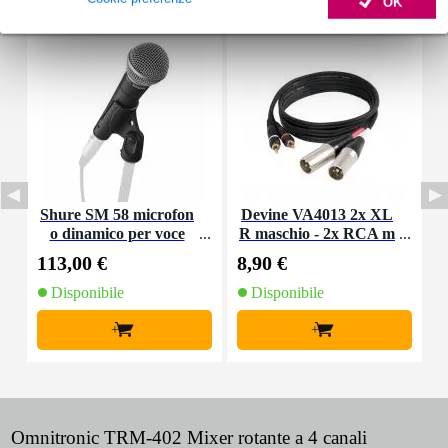
OK
Shure SM 58 microfon
Devine VA4013 2x XL
D
o dinamico per voce
R maschio - 2x RCA m
m
aschio 3 m
113,00 €
8,90 €
5
Disponibile
Disponibile
+
+
Omnitronic TRM-402 Mixer rotante a 4 canali