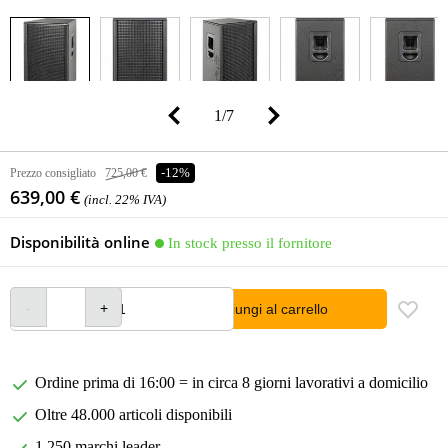
1
/
7
Prezzo consigliato
725,00 €
-12%
639,00 €
(incl. 22% IVA)
Disponibilità online
In stock presso il fornitore
Aggiungi al carrello
Ordine prima di 16:00 = in circa 8 giorni lavorativi a domicilio
Oltre 48.000 articoli disponibili
1.250 marchi leader