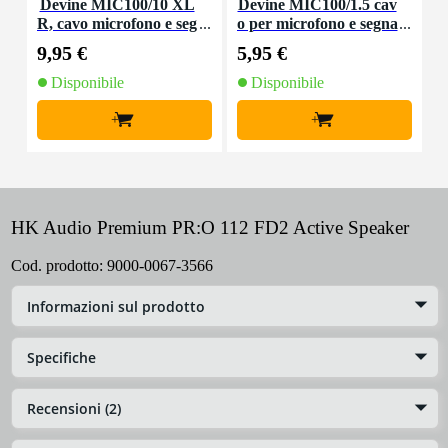
Devine MIC100/10 XL
Devine MIC100/1.5 cav
R, cavo microfono e seg
o per microfono e segna
nale, 10 m
le XLR 1,5 m
9,95 €
5,95 €
8
Disponibile
Disponibile
+
+
HK Audio Premium PR:O 112 FD2 Active Speaker
Cod. prodotto:
9000-0067-3566
Informazioni sul prodotto
Specifiche
Recensioni (2)