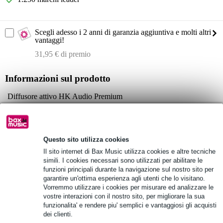
Scegli adesso i 2 anni di garanzia aggiuntiva e molti altri
vantaggi!
31,95 € di premio
Informazioni sul prodotto
Diffusore attivo HK Audio Premium
modello: PR:O 112 FD2
SPL:
SPL max. SPL @ 10 % THD: 124 dB a metà spazio
Questo sito utilizza cookies
SPL massimo SPL di picco @ 10 % THD: 132 dB a metà spazio
Il sito internet di Bax Music utilizza cookies e altre tecniche
SPL massimo calcolato: 133 dB halfspace
simili. I cookies necessari sono utilizzati per abilitare le
funzioni principali durante la navigazione sul nostro sito per
Specifiche complete
garantire un'ottima esperienza agli utenti che lo visitano.
Vorremmo utilizzare i cookies per misurare ed analizzare le
vostre interazioni con il nostro sito, per migliorare la sua
Vedi anche (1)
funzionalita' e rendere piu' semplici e vantaggiosi gli acquisti
dei clienti.