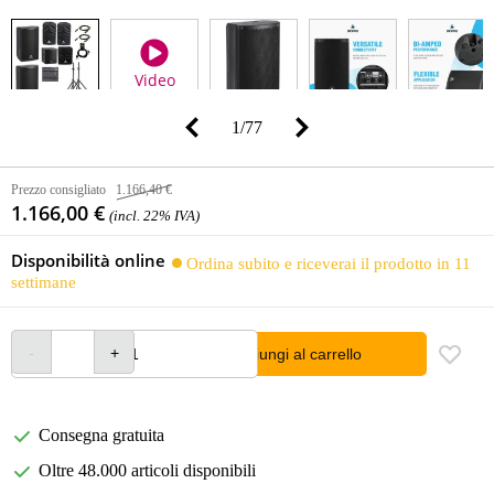
Video
1
/
77
Prezzo consigliato
1.166,40 €
1.166,00 €
(incl. 22% IVA)
Disponibilità online
Ordina subito e riceverai il prodotto in 11
settimane
Aggiungi al carrello
Consegna gratuita
Oltre 48.000 articoli disponibili