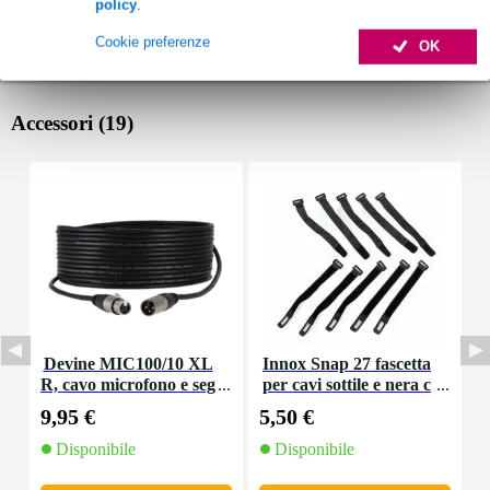
policy
.
Cookie preferenze
OK
Accessori (19)
Devine MIC100/10 XL
Innox Snap 27 fascetta
R, cavo microfono e seg
per cavi sottile e nera c
nale, 10 m
on chiusure a strappo
9,95 €
5,50 €
1
(10 pezzi)
Disponibile
Disponibile