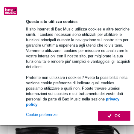
Scegli adesso i 2 anni di garanzia aggiuntiva e molti altri
Questo sito utilizza cookies
vantaggi!
Il sito internet di Bax Music utilizza cookies e altre tecniche
9,75 € di premio
simili. I cookies necessari sono utilizzati per abilitare le
funzioni principali durante la navigazione sul nostro sito per
garantire un'ottima esperienza agli utenti che lo visitano.
Informazioni sul prodotto
Vorremmo utilizzare i cookies per misurare ed analizzare le
vostre interazioni con il nostro sito, per migliorare la sua
DI box passivo a 4 canali da 19 pollici
funzionalita' e rendere piu' semplici e vantaggiosi gli acquisti
altezza: 1U
dei clienti.
numero di canali: 4
Preferite non utilizzare i cookies? Avete la possibilita' nella
Specifiche complete
sezione cookie preferenze di indicare quali cookies
possiamo utilizzare e quali non. Potete trovare ulteriori
informazioni sui cookies e sul trattamento dei vostri dati
personali da parte di Bax Music nella sezione
privacy
Accessori (17)
policy
.
Cookie preferenze
OK