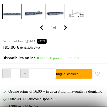
1
/
4
Prezzo consigliato
286,00 €
-32%
195,00 €
(incl. 22% IVA)
Disponibilità online
In stock presso il fornitore
Aggiungi al carrello
Ordine prima di 16:00 = in circa 3 giorni lavorativi a domicilio
Oltre 48.000 articoli disponibili
1.250 marchi leader