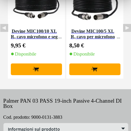
Devine MIC100/10 XL
Devine MIC100/5 XL
D
R, cavo microfono e seg
R, cavo per microfono
s
nale, 10 m
e segnale, 5 m
9,95 €
8,50 €
2
Disponibile
Disponibile
+
+
Palmer PAN 03 PASS 19-inch Passive 4-Channel DI
Box
Cod. prodotto:
9000-0131-3883
Informazioni sul prodotto