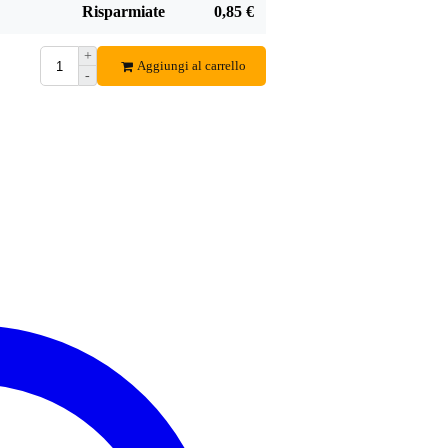
Risparmiate
0,85 €
5
Ha scritto quanto segue su
Devine DI-002 Scatola DI
+
Aggiungi al carrello
Prima DI’s voor de prijs
-
Tradurre questa recensione in italiano
Wim Westerwaal
26 novembre 2024
5
Ha scritto quanto segue su
Devine DI-002 Scatola DI
Devine DI- 002, 5 stuks in gebruik en werkten perfect. Geen 
mengpaneel.
Prima prijs kwaliteit !
DI is van stevig materiaal gemaakt.
Gaan mee naar elk optreden van de Irish Band Rotterdam.
Tradurre questa recensione in italiano
Nick V.
15 maggio 2024