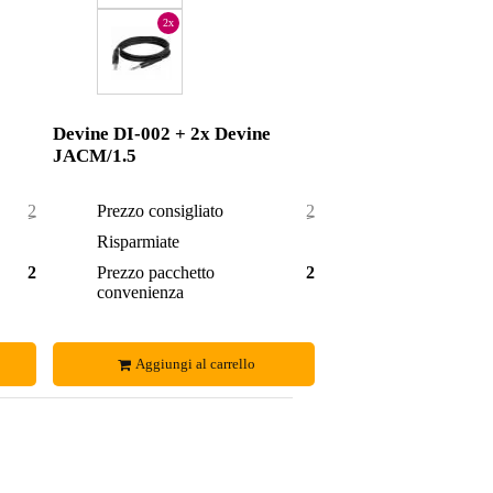
2x
Devine DI-002 + 2x Devine
JACM/1.5
26,00 €
Prezzo consigliato
23,40 €
1,50 €
Risparmiate
0,85 €
24,50 €
Prezzo pacchetto
22,55 €
convenienza
Aggiungi al carrello