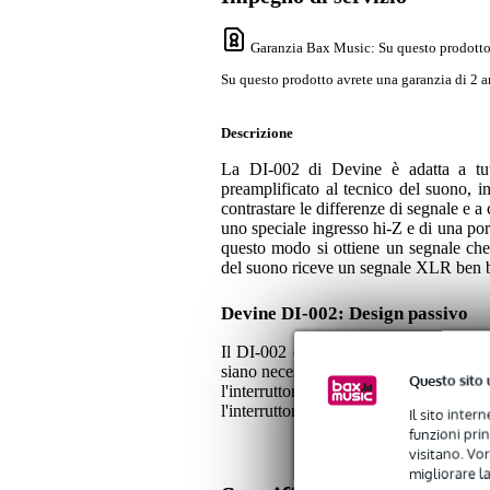
Garanzia Bax Music
: Su questo prodotto
Su questo prodotto avrete una garanzia di 2 a
Descrizione
La DI-002 di Devine è adatta a tutti
preamplificato al tecnico del suono, 
contrastare le differenze di segnale e a
uno speciale ingresso hi-Z e di una port
questo modo si ottiene un segnale che p
del suono riceve un segnale XLR ben b
Devine DI-002: Design passivo
Il DI-002 è un dispositivo compatto al
siano necessarie batterie o alimentatori
Questo sito 
l'interruttore del pad 0/-15dB. In caso
l'interruttore di sollevamento da terra.
Il sito inter
funzioni pri
visitano. Vor
migliorare la