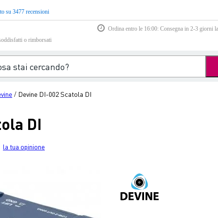
to su 3477 recensioni
Ordina entro le 16:00: Consegna in 2-3 giorni la
soddisfatti o rimborsati
vine
Devine DI-002 Scatola DI
/
ola DI
la tua opinione