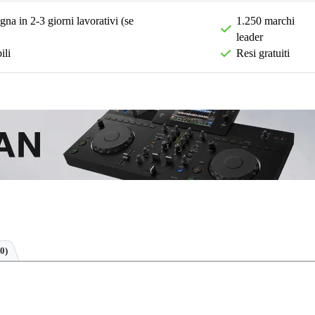
na in 2-3 giorni lavorativi (se
1.250 marchi
leader
ili
Resi gratuiti
0)