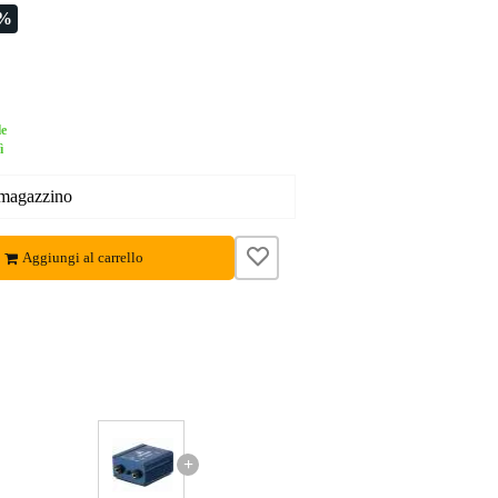
8%
le
ì
 magazzino
Aggiungi al carrello
+