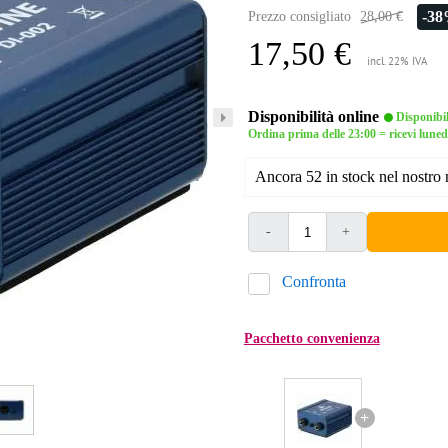
-3
Prezzo consigliato
28,00 €
17,50 €
incl. 22% IVA
Disponibilità online
Disponibi
Ordina prima delle 23:00 = ricevi luned
Ancora 52 in stock nel nostro
-
+
Confronta
Pacchetto convenienza
+