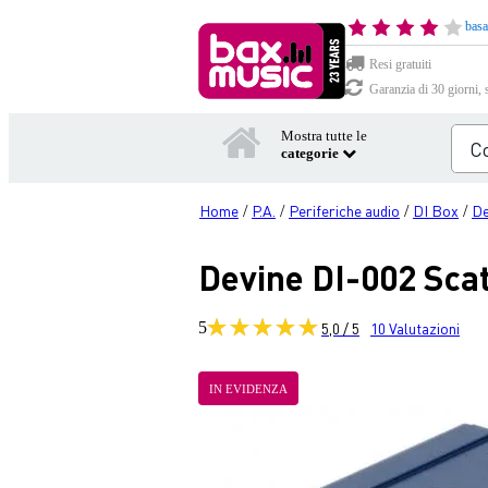
basa
Resi gratuiti
Garanzia di 30 giorni, 
Mostra tutte le
categorie
Home
P.A.
Periferiche audio
DI Box
De
/
/
/
/
Devine DI-002 Scat
5
5,0 / 5
10
Valutazioni
IN EVIDENZA