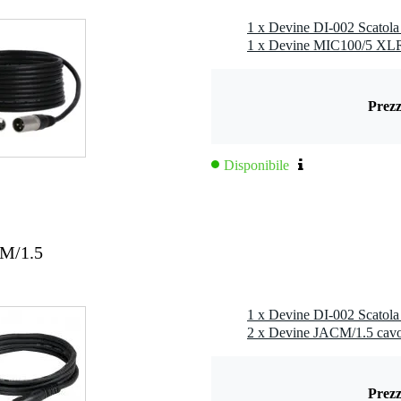
 x 8,0 x 5,5 cm
1 x Devine DI-002 Scatola
anti di missaggio e/o registrazione
Prezz
uscita per chitarra
XLR bilanciata
Disponibile
TS mono da 6,35 mm
3 pin
kOhm
 batterie
CM/1.5
1 x Devine DI-002 Scatola
Prezz