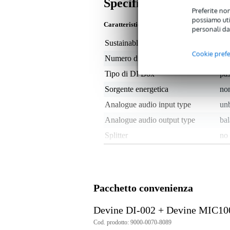
Specifiche
Preferite non
possiamo util
Caratteristiche
personali da
Sustainable product
not
Cookie pref
Numero di canali
1
Tipo di DI Box
pa
Sorgente energetica
non
Analogue audio input type
unb
Analogue audio output type
ba
Splitter
no
Soppressione dei ronzii da
sì
ground loop
Attenuazione regolabile
sì
Pacchetto convenienza
Peso e dimensioni imballaggio incluso
Devine DI-002 + Devine MIC10
Peso
20
(imballaggio incluso)
Cod. prodotto: 9000-0070-8089