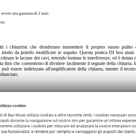
 avrete una garanzia di 2 anni.
nni.
 i chitarristi che desiderano trasmettere il proprio suono pulito 
in modo da poterlo modificare in seguito. Questa pratica DI box aiuta 
 colmare le lacune dei cavi, tenendo lontane le interferenze, ed è dotata d
a thru che consentono di dividere facilmente il segnale della chitarra. I
uò essere indirizzato all'amplificatore della chitarra, mentre il tecnic
ilanciato.
loggiato in un'unità metallica. Il suo design passivo garantisce che no
 e che qualsiasi differenza di segnale possa essere contrastata utilizzand
utilizza cookies
 di fastidiosi ronzii causati da un loop di massa, è sufficiente premer
net di Bax Music utilizza cookies e altre tecniche simili. I cookies necessari sono 
ncipali durante la navigazione sul nostro sito per garantire un'ottima esperien
remmo utilizzare i cookies per misurare ed analizzare le vostre interazioni con
 sua funzionalita' e rendere piu' semplici e vantaggiosi gli acquisti dei clienti.