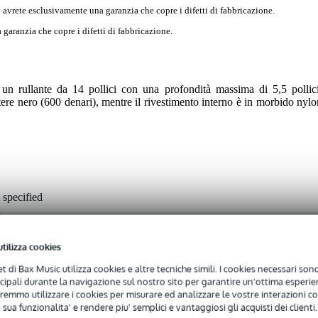
 avrete esclusivamente una garanzia che copre i difetti di fabbricazione.
garanzia che copre i difetti di fabbricazione.
 rullante da 14 pollici con una profondità massima di 5,5 pollici
stere nero (600 denari), mentre il rivestimento interno è in morbido nylo
 specified
"
''
utilizza cookies
 applicabile
net di Bax Music utilizza cookies e altre tecniche simili. I cookies necessari sono 
ncipali durante la navigazione sul nostro sito per garantire un'ottima esperien
rsa
remmo utilizzare i cookies per misurare ed analizzare le vostre interazioni con
 sua funzionalita' e rendere piu' semplici e vantaggiosi gli acquisti dei clienti.