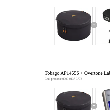
+
Tobago AP1455S + Overtone Lab
Cod. prodotto: 9000-0137-3772
+