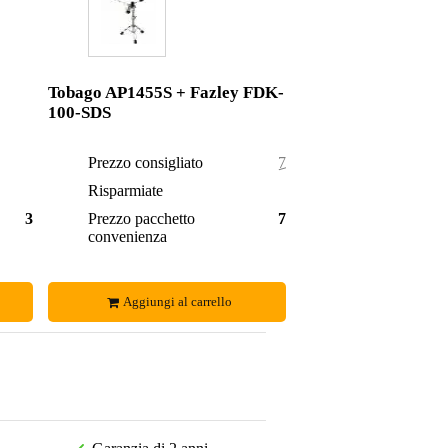
Tobago AP1455S + Fazley FDK-
100-SDS
Prezzo consigliato
77,00 €
Risparmiate
4,00 €
33,95 €
Prezzo pacchetto
73,00 €
convenienza
Aggiungi al carrello