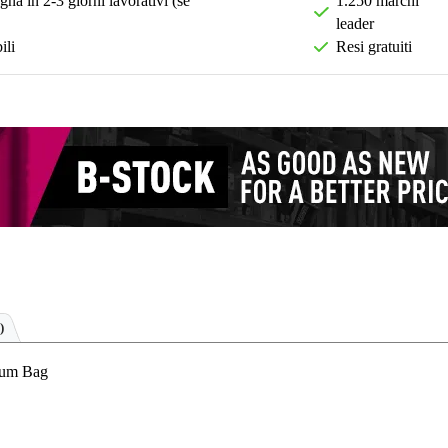
na in 2-3 giorni lavorativi (se
1.250 marchi
leader
ili
Resi gratuiti
)
rum Bag