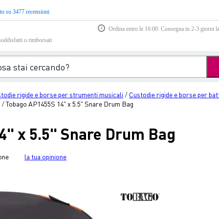
to su 3477 recensioni
Ordina entro le 16:00: Consegna in 2-3 giorni la
soddisfatti o rimborsati
stodie rigide e borse per strumenti musicali
Custodie rigide e borse per bat
/
Tobago AP1455S 14" x 5.5" Snare Drum Bag
/
" x 5.5" Snare Drum Bag
one
la tua opinione