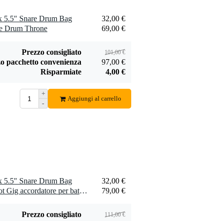
x 5.5" Snare Drum Bag
32,00 €
le Drum Throne
69,00 €
Prezzo consigliato
101,00 €
o pacchetto convenienza
97,00 €
Risparmiate
4,00 €
+
Aggiungi al carrello
-
x 5.5" Snare Drum Bag
32,00 €
1 x Overtone Labs Tune Bot Gig accordatore per batteria
79,00 €
Prezzo consigliato
111,00 €