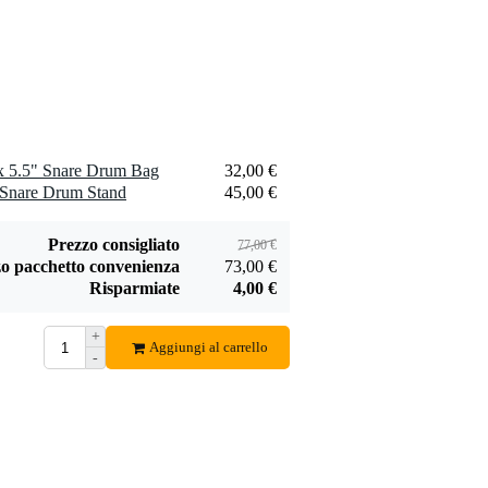
Fazley DSB-45
Dimavery DDS-5A
borsa per bacchette
bacchette in noce
3,38 €
8,55 €
americano
Aggiungi
Aggiungi
x 5.5" Snare Drum Bag
32,00 €
Snare Drum Stand
45,00 €
Prezzo consigliato
77,00 €
o pacchetto convenienza
73,00 €
Risparmiate
4,00 €
+
Aggiungi al carrello
-