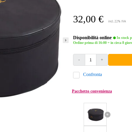
32,00 €
incl. 22% IVA
Disponibilità online
In stock pr
Ordine prima di 16:00 = in circa 8 giorn
-
+
Confronta
Pacchetto convenienza
+