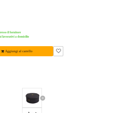
esso il fornitore
i lavorativi a domicilio
Aggiungi al carrello
+