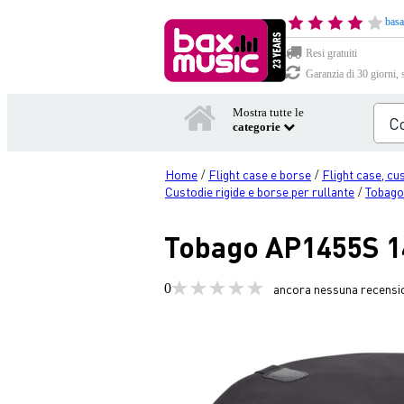
basa
Resi gratuiti
Garanzia di 30 giorni, 
Mostra tutte le
categorie
Home
Flight case e borse
Flight case, cu
/
/
Custodie rigide e borse per rullante
Tobago
/
Tobago AP1455S 14
0
ancora nessuna recensi