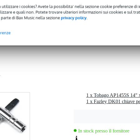
 utilizzare i cookies? Avete la possibilita' nella sezione cookie preferenze di 
 kg
izzare e quali non. Potete trovare ulteriori informazioni sui cookies e sul tra
 parte di Bax Music nella sezione
privacy policy
.
0 x 45,0 x 25,0 cm
erenze
 denari
1
1 x Tobago AP1455S 14" 
1 x Fazley DK01 chiave per
In stock presso il fornitore