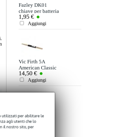
Non ci sono ancora recensioni per questo prodotto.
Fazley DK01
Fazley PDP-Sticky
chiave per batteria
tappetino per
1,95 €
17,50 €
esercitazioni da 6
Valutazione
pollici
Aggiungi
Aggiungi
Commento
.
n
Vic Firth 5A
Stagg DSH porta
American Classic
bacchette
14,50 €
8,65 €
bacchette per
batteria in noce
Aggiungi
Aggiungi
Inviare
americano con
punta in legno
utilizzati per abilitare le
Innox ISA 02
Remo P3-1322-C2
za agli utenti che lo
leggìo
Powerstroke 3
 il nostro sito, per
17,50 €
45,00 €
Ambassador Clear
22''
Aggiungi
Aggiungi