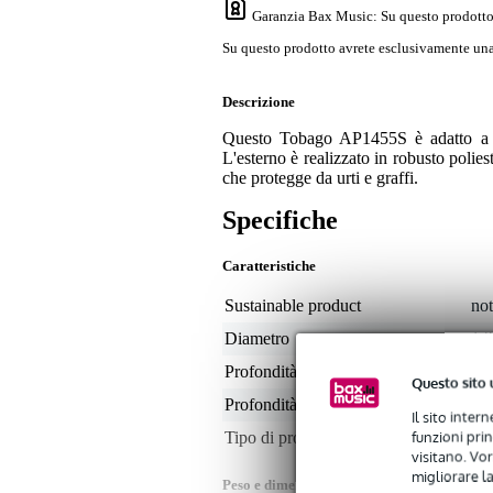
Garanzia Bax Music
: Su questo prodotto
Su questo prodotto avrete esclusivamente una 
Descrizione
Questo Tobago AP1455S è adatto a un
L'esterno è realizzato in robusto polie
che protegge da urti e graffi.
Specifiche
Caratteristiche
Sustainable product
not
Diametro
14
Profondità massima
5,5
Questo sito 
Profondità minima
non
Il sito inter
funzioni pri
Tipo di protezione
bo
visitano. Vor
migliorare la
Peso e dimensioni imballaggio incluso