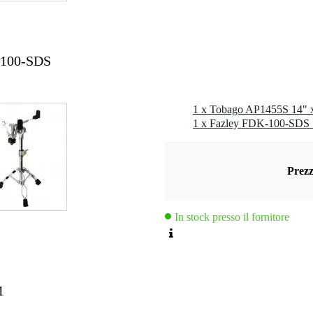
-100-SDS
1 x Tobago AP1455S 14" 
1 x Fazley FDK-100-SDS 
Prezz
In stock presso il fornitore
1