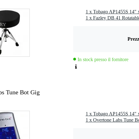
1 x Tobago AP1455S 14" 
1 x Fazley DB 41 Rotatab
Prezz
In stock presso il fornitore
s Tune Bot Gig
1 x Tobago AP1455S 14" 