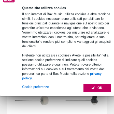
1.250 marchi leader
Questo sito utilizza cookies
Il sito internet di Bax Music utilizza cookies e altre tecniche
simili. I cookies necessari sono utilizzati per abilitare le
Informazioni sul prodotto
funzioni principali durante la navigazione sul nostro sito per
garantire un'ottima esperienza agli utenti che lo visitano.
bass drum beater pads
Vorremmo utilizzare i cookies per misurare ed analizzare le
vostre interazioni con il nostro sito, per migliorare la sua
brand: Gibraltar
funzionalita' e rendere piu' semplici e vantaggiosi gli acquisti
model: SC-BPL
dei clienti.
Specifiche complete
Preferite non utilizzare i cookies? Avete la possibilita' nella
sezione cookie preferenze di indicare quali cookies
possiamo utilizzare e quali non. Potete trovare ulteriori
Accessori (2)
informazioni sui cookies e sul trattamento dei vostri dati
personali da parte di Bax Music nella sezione
privacy
policy
.
Cookie preferenze
OK