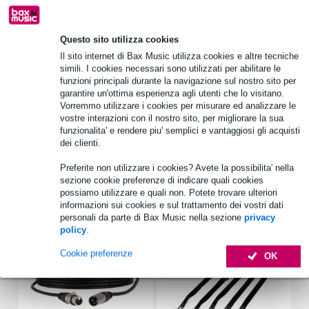
1.250 marchi leader
Questo sito utilizza cookies
Il sito internet di Bax Music utilizza cookies e altre tecniche
Informazioni sul prodotto
simili. I cookies necessari sono utilizzati per abilitare le
funzioni principali durante la navigazione sul nostro sito per
applicazione: filtri passivi per altoparlanti / crossover
garantire un'ottima esperienza agli utenti che lo visitano.
diametro: 27 mm
Vorremmo utilizzare i cookies per misurare ed analizzare le
vostre interazioni con il nostro sito, per migliorare la sua
lunghezza: 45 mm
funzionalita' e rendere piu' semplici e vantaggiosi gli acquisti
dei clienti.
Specifiche complete
Preferite non utilizzare i cookies? Avete la possibilita' nella
sezione cookie preferenze di indicare quali cookies
Accessori (7)
possiamo utilizzare e quali non. Potete trovare ulteriori
informazioni sui cookies e sul trattamento dei vostri dati
personali da parte di Bax Music nella sezione
privacy
policy
.
Cookie preferenze
OK