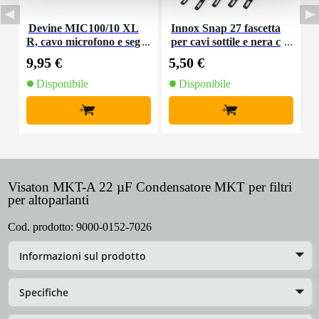
Devine MIC100/10 XL
Innox Snap 27 fascetta
R, cavo microfono e seg
per cavi sottile e nera c
K
nale, 10 m
on chiusure a strappo
9,95 €
5,50 €
9
(10 pezzi)
Disponibile
Disponibile
+
+
Visaton MKT-A 22 µF Condensatore MKT per filtri
per altoparlanti
Cod. prodotto:
9000-0152-7026
Informazioni sul prodotto
Specifiche