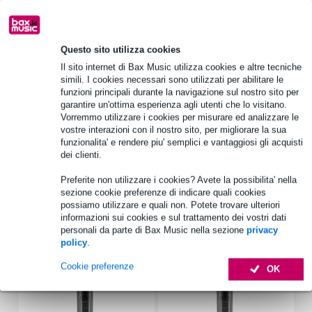
Oltre 48.000 articoli disponibili
1.250 marchi leader
Questo sito utilizza cookies
Il sito internet di Bax Music utilizza cookies e altre tecniche
simili. I cookies necessari sono utilizzati per abilitare le
Informazioni sul prodotto
funzioni principali durante la navigazione sul nostro sito per
garantire un'ottima esperienza agli utenti che lo visitano.
tipo: SLA
Vorremmo utilizzare i cookies per misurare ed analizzare le
tensione: 12 V
vostre interazioni con il nostro sito, per migliorare la sua
funzionalita' e rendere piu' semplici e vantaggiosi gli acquisti
capacità: 7 Ah/20 h
dei clienti.
Specifiche complete
Preferite non utilizzare i cookies? Avete la possibilita' nella
sezione cookie preferenze di indicare quali cookies
Accessori (5)
possiamo utilizzare e quali non. Potete trovare ulteriori
informazioni sui cookies e sul trattamento dei vostri dati
personali da parte di Bax Music nella sezione
privacy
policy
.
Cookie preferenze
OK