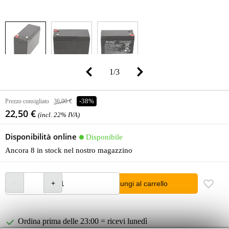
1
/
3
Prezzo consigliato
36,00 €
-38%
22,50 €
(incl. 22% IVA)
Disponibilità online
Disponibile
Ancora 8 in stock nel nostro magazzino
Aggiungi al carrello
Ordina prima delle 23:00 = ricevi lunedì