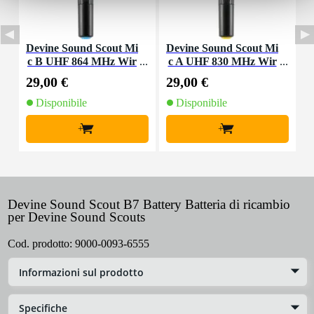
Devine Sound Scout Mi
Devine Sound Scout Mi
D
c B UHF 864 MHz Wir
c A UHF 830 MHz Wir
d
eless Handheld Microp
eless Handheld Microp
l
29,00 €
29,00 €
1
hone
hone
Disponibile
Disponibile
+
+
Devine Sound Scout B7 Battery Batteria di ricambio
per Devine Sound Scouts
Cod. prodotto:
9000-0093-6555
Informazioni sul prodotto
Specifiche