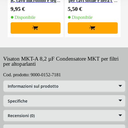
R, cavo microfono e seg
per cavi sottile e nera c
K
nale, 10 m
on chiusure a strappo
9,95 €
5,50 €
9
(10 pezzi)
Disponibile
Disponibile
+
+
Visaton MKT-A 8,2 µF Condensatore MKT per filtri
per altoparlanti
Cod. prodotto:
9000-0152-7181
Informazioni sul prodotto
Specifiche
Recensioni (0)