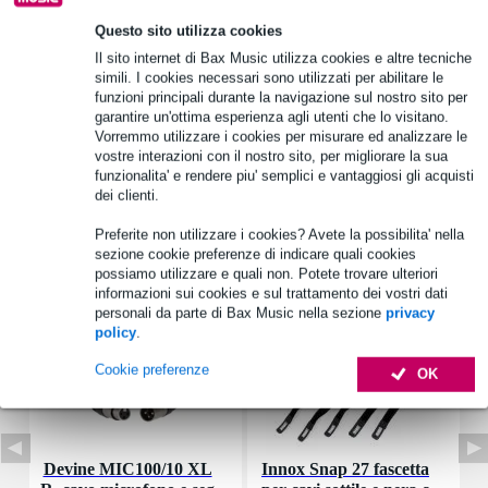
Questo sito utilizza cookies
Informazioni sul prodotto
Il sito internet di Bax Music utilizza cookies e altre tecniche
diametro: 16 mm
simili. I cookies necessari sono utilizzati per abilitare le
funzioni principali durante la navigazione sul nostro sito per
lunghezza: 45 mm
garantire un'ottima esperienza agli utenti che lo visitano.
quantità: 1
Vorremmo utilizzare i cookies per misurare ed analizzare le
vostre interazioni con il nostro sito, per migliorare la sua
Specifiche complete
funzionalita' e rendere piu' semplici e vantaggiosi gli acquisti
dei clienti.
Accessori (7)
Preferite non utilizzare i cookies? Avete la possibilita' nella
sezione cookie preferenze di indicare quali cookies
possiamo utilizzare e quali non. Potete trovare ulteriori
informazioni sui cookies e sul trattamento dei vostri dati
personali da parte di Bax Music nella sezione
privacy
policy
.
Cookie preferenze
OK
Devine MIC100/10 XL
Innox Snap 27 fascetta