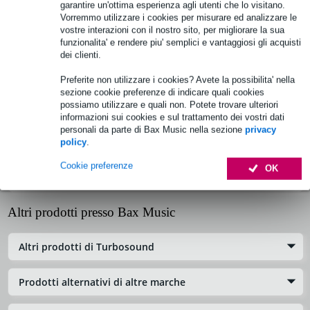
garantire un'ottima esperienza agli utenti che lo visitano.
Specifiche complete
Vorremmo utilizzare i cookies per misurare ed analizzare le
vostre interazioni con il nostro sito, per migliorare la sua
funzionalita' e rendere piu' semplici e vantaggiosi gli acquisti
Turbosound display per IP3000
dei clienti.
Cod. prodotto:
9000-0151-0510
Preferite non utilizzare i cookies? Avete la possibilita' nella
sezione cookie preferenze di indicare quali cookies
possiamo utilizzare e quali non. Potete trovare ulteriori
Informazioni sul prodotto
informazioni sui cookies e sul trattamento dei vostri dati
personali da parte di Bax Music nella sezione
privacy
Specifiche
policy
.
Cookie preferenze
OK
Recensioni (0)
Altri prodotti presso Bax Music
Altri prodotti di Turbosound
Prodotti alternativi di altre marche