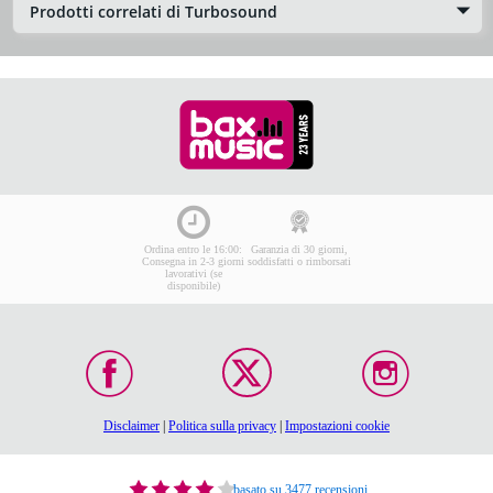
Prodotti correlati di Turbosound
Ordina entro le 16:00:
Garanzia di 30 giorni,
Consegna in 2-3 giorni
soddisfatti o rimborsati
lavorativi (se
disponibile)
Disclaimer
|
Politica sulla privacy
|
Impostazioni cookie
basato su 3477 recensioni