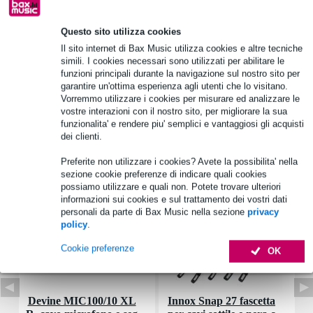
Informazioni sul prodotto
Questo sito utilizza cookies
tipo: anello distanziatore
Il sito internet di Bax Music utilizza cookies e altre tecniche
simili. I cookies necessari sono utilizzati per abilitare le
adatto per: PL 8 RV - 4 Ohm
funzioni principali durante la navigazione sul nostro sito per
materiale: plastica
garantire un'ottima esperienza agli utenti che lo visitano.
Vorremmo utilizzare i cookies per misurare ed analizzare le
Specifiche complete
vostre interazioni con il nostro sito, per migliorare la sua
funzionalita' e rendere piu' semplici e vantaggiosi gli acquisti
dei clienti.
Accessori (7)
Preferite non utilizzare i cookies? Avete la possibilita' nella
sezione cookie preferenze di indicare quali cookies
possiamo utilizzare e quali non. Potete trovare ulteriori
informazioni sui cookies e sul trattamento dei vostri dati
personali da parte di Bax Music nella sezione
privacy
policy
.
Cookie preferenze
OK
Devine MIC100/10 XL
Innox Snap 27 fascetta