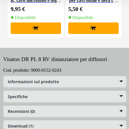
R, cavo microfono e seg
per cavi sottile e nera c
K
nale, 10 m
on chiusure a strappo
9,95 €
5,50 €
9
(10 pezzi)
Disponibile
Disponibile
+
+
Visaton DR PL 8 RV distanziatore per diffusori
Cod. prodotto:
9000-0152-9243
Informazioni sul prodotto
Specifiche
Recensioni (0)
Download (1)