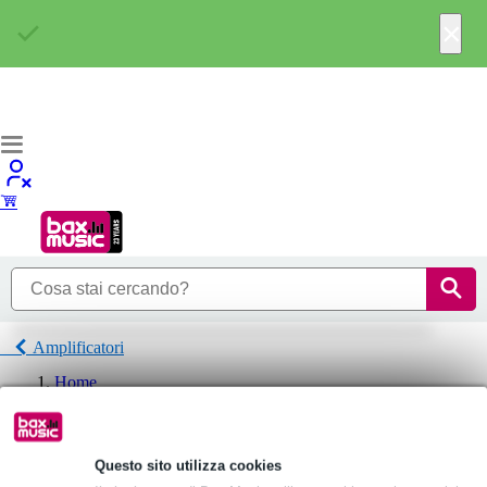
×
Amplificatori
Home
P.A.
Amplificatori
Vonyx Amplificatori
Questo sito utilizza cookies