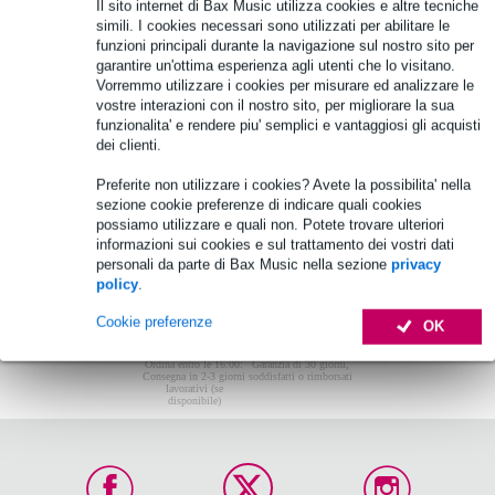
Non sono stati trovati articoli.
Il sito internet di Bax Music utilizza cookies e altre tecniche
simili. I cookies necessari sono utilizzati per abilitare le
Top-10
funzioni principali durante la navigazione sul nostro sito per
garantire un'ottima esperienza agli utenti che lo visitano.
Vorremmo utilizzare i cookies per misurare ed analizzare le
vostre interazioni con il nostro sito, per migliorare la sua
Non sono stati trovati articoli.
funzionalita' e rendere piu' semplici e vantaggiosi gli acquisti
dei clienti.
Preferite non utilizzare i cookies? Avete la possibilita' nella
sezione cookie preferenze di indicare quali cookies
possiamo utilizzare e quali non. Potete trovare ulteriori
informazioni sui cookies e sul trattamento dei vostri dati
personali da parte di Bax Music nella sezione
privacy
policy
.
Cookie preferenze
OK
Ordina entro le 16:00:
Garanzia di 30 giorni,
Consegna in 2-3 giorni
soddisfatti o rimborsati
lavorativi (se
disponibile)