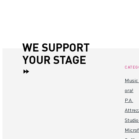
WE SUPPORT
YOUR STAGE
CATEG
Music 
ora!
P.A.
Attrez
Studio
Microf