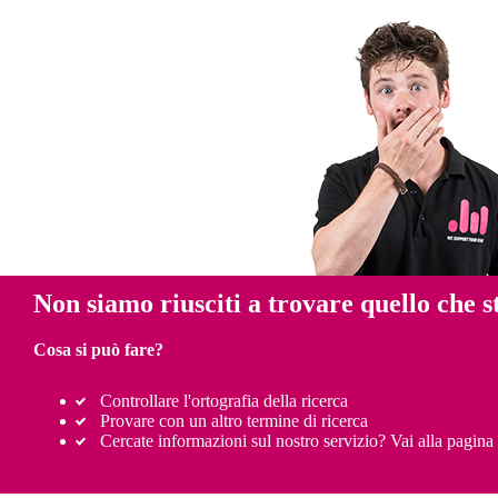
Non siamo riusciti a trovare quello che s
Cosa si può fare?
Controllare l'ortografia della ricerca
Provare con un altro termine di ricerca
Cercate informazioni sul nostro servizio? Vai alla pagina