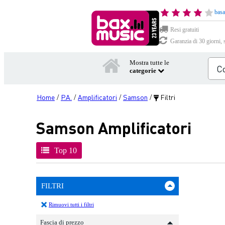
basa
Resi gratuiti
Garanzia di 30 giorni, 
Mostra tutte le
categorie
Home
P.A.
Amplificatori
Samson
Filtri
/
/
/
/
Samson Amplificatori
Top 10
FILTRI
Rimuovi tutti i filtri
Fascia di prezzo