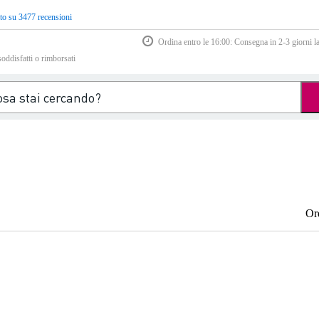
to su 3477 recensioni
Ordina entro le 16:00: Consegna in 2-3 giorni la
soddisfatti o rimborsati
Or