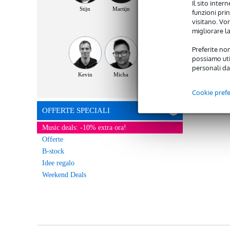
Il sito inter
Stijn
Martijn
Bart
funzioni pri
visitano. Vor
migliorare la
Preferite non
possiamo util
personali da
Kevin
Micha
Dennis
Cookie pref
OFFERTE SPECIALI
Music deals: -10% extra ora!
Offerte
B-stock
Idee regalo
Weekend Deals