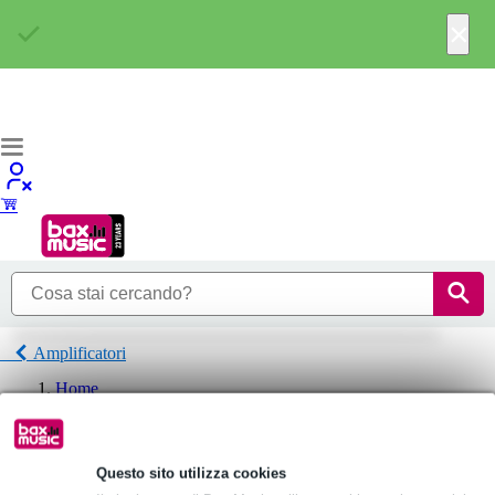
×
Amplificatori
Home
P.A.
Amplificatori
JB systems Amplificatori
Questo sito utilizza cookies