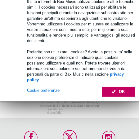
Non sono stati trovati articoli.
Il sito internet di Bax Music utilizza cookies e altre tecniche
simili. I cookies necessari sono utilizzati per abilitare le
Top-10
funzioni principali durante la navigazione sul nostro sito per
garantire un'ottima esperienza agli utenti che lo visitano.
Vorremmo utilizzare i cookies per misurare ed analizzare le
vostre interazioni con il nostro sito, per migliorare la sua
Non sono stati trovati articoli.
funzionalita' e rendere piu' semplici e vantaggiosi gli acquisti
dei clienti.
Preferite non utilizzare i cookies? Avete la possibilita' nella
sezione cookie preferenze di indicare quali cookies
possiamo utilizzare e quali non. Potete trovare ulteriori
informazioni sui cookies e sul trattamento dei vostri dati
personali da parte di Bax Music nella sezione
privacy
policy
.
Cookie preferenze
OK
Ordina entro le 16:00:
Garanzia di 30 giorni,
Consegna in 2-3 giorni
soddisfatti o rimborsati
lavorativi (se
disponibile)