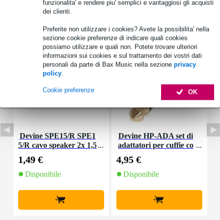
funzionalita' e rendere piu' semplici e vantaggiosi gli acquisti
dei clienti.
Accessori (14)
Preferite non utilizzare i cookies? Avete la possibilita' nella
sezione cookie preferenze di indicare quali cookies
possiamo utilizzare e quali non. Potete trovare ulteriori
informazioni sui cookies e sul trattamento dei vostri dati
personali da parte di Bax Music nella sezione
privacy
policy
.
Cookie preferenze
OK
Devine SPE15/R SPE1
Devine HP-ADA set di
D
5/R cavo speaker 2x 1,5
adattatori per cuffie co
mm2 per metro
n sistema ad avvitamen
1,49 €
4,95 €
5
to (set di 2)
Disponibile
Disponibile
+
+