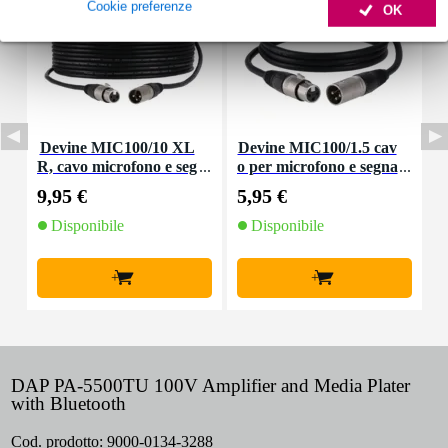
Cookie preferenze
OK
Devine MIC100/10 XL
Devine MIC100/1.5 cav
R, cavo microfono e seg
o per microfono e segna
nale, 10 m
le XLR 1,5 m
9,95 €
5,95 €
8
Disponibile
Disponibile
+
+
DAP PA-5500TU 100V Amplifier and Media Plater
with Bluetooth
Cod. prodotto:
9000-0134-3288