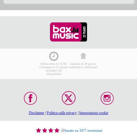
Ordina entro le 16:00:
Garanzia di 30 giorni,
Consegna in 2-3 giorni
soddisfatti o rimborsati
lavorativi (se
disponibile)
Disclaimer
|
Politica sulla privacy
|
Impostazioni cookie
basato su 3477 recensioni