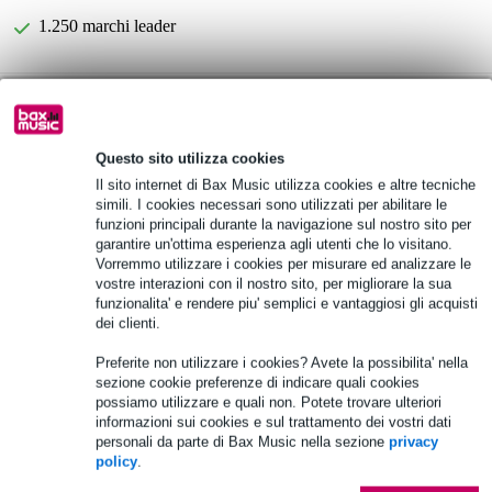
1.250 marchi leader
Scegli adesso i 2 anni di garanzia aggiuntiva e molti altri
vantaggi!
27,45 € di premio
Questo sito utilizza cookies
Il sito internet di Bax Music utilizza cookies e altre tecniche
Informazioni sul prodotto
simili. I cookies necessari sono utilizzati per abilitare le
funzioni principali durante la navigazione sul nostro sito per
DAP PA-5500TU
garantire un'ottima esperienza agli utenti che lo visitano.
Vorremmo utilizzare i cookies per misurare ed analizzare le
Lettore multimediale da 19 pollici con sintonizzatore, DAB+, USB
vostre interazioni con il nostro sito, per migliorare la sua
e Bluetooth
funzionalita' e rendere piu' semplici e vantaggiosi gli acquisti
con amplificatore di classe D
dei clienti.
Specifiche complete
Preferite non utilizzare i cookies? Avete la possibilita' nella
sezione cookie preferenze di indicare quali cookies
possiamo utilizzare e quali non. Potete trovare ulteriori
Accessori (16)
informazioni sui cookies e sul trattamento dei vostri dati
personali da parte di Bax Music nella sezione
privacy
policy
.