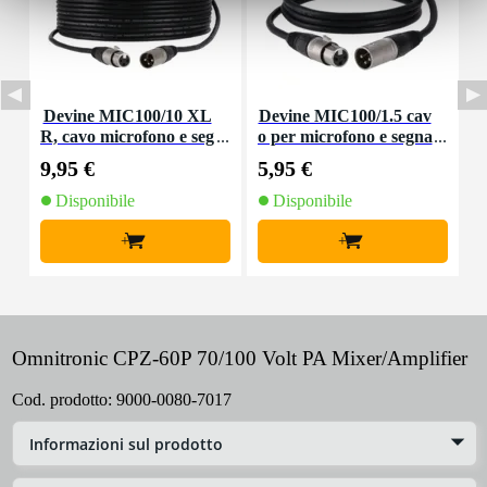
Devine MIC100/10 XL
Devine MIC100/1.5 cav
R, cavo microfono e seg
o per microfono e segna
nale, 10 m
le XLR 1,5 m
9,95 €
5,95 €
8
Disponibile
Disponibile
+
+
Omnitronic CPZ-60P 70/100 Volt PA Mixer/Amplifier
Cod. prodotto:
9000-0080-7017
Informazioni sul prodotto