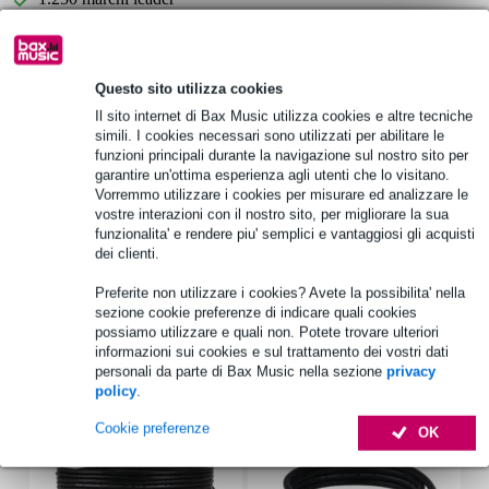
Scegli adesso i 2 anni di garanzia aggiuntiva e molti altri
vantaggi!
Questo sito utilizza cookies
Il sito internet di Bax Music utilizza cookies e altre tecniche
9,70 € di premio
simili. I cookies necessari sono utilizzati per abilitare le
funzioni principali durante la navigazione sul nostro sito per
Informazioni sul prodotto
garantire un'ottima esperienza agli utenti che lo visitano.
Vorremmo utilizzare i cookies per misurare ed analizzare le
mixer-amplificatore PA
vostre interazioni con il nostro sito, per migliorare la sua
funzionalita' e rendere piu' semplici e vantaggiosi gli acquisti
alimentazione: 230 V AC, 50 Hz o 24 V
dei clienti.
consumo di potenza: 120 W
Preferite non utilizzare i cookies? Avete la possibilita' nella
Specifiche complete
sezione cookie preferenze di indicare quali cookies
possiamo utilizzare e quali non. Potete trovare ulteriori
informazioni sui cookies e sul trattamento dei vostri dati
Accessori (11)
personali da parte di Bax Music nella sezione
privacy
policy
.
Cookie preferenze
OK