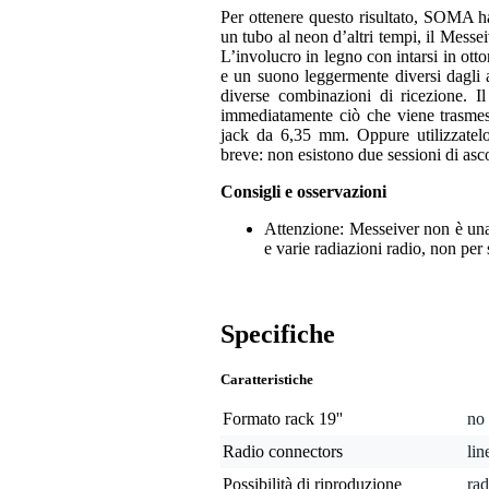
Per ottenere questo risultato, SOMA ha
un tubo al neon d’altri tempi, il Messe
L’involucro in legno con intarsi in ott
e un suono leggermente diversi dagli al
diverse combinazioni di ricezione. Il
immediatamente ciò che viene trasmesso
jack da 6,35 mm. Oppure utilizzatelo
breve: non esistono due sessioni di as
Consigli e osservazioni
Attenzione: Messeiver non è un
e varie radiazioni radio, non per 
Specifiche
Caratteristiche
Formato rack 19''
no
Radio connectors
lin
Possibilità di riproduzione
rad