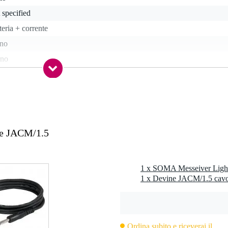
 specified
teria + corrente
gno
no
ro
 10 Watts
ne JACM/1.5
 kg
0 x 25,0 x 22,0 cm
e
Ordina subito e riceverai il