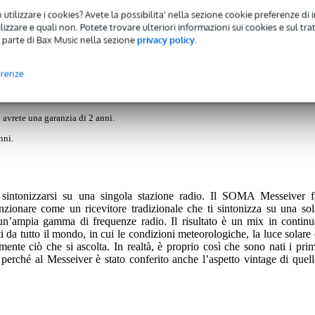
 utilizzare i cookies? Avete la possibilita' nella sezione cookie preferenze di 
Recensioni
(0)
Download (1)
izzare e quali non. Potete trovare ulteriori informazioni sui cookies e sul tra
 parte di Bax Music nella sezione
privacy policy
.
 a onde corte
erenze
 avrete una garanzia di 2 anni.
nni.
r sintonizzarsi su una singola stazione radio. Il SOMA Messeiver f
unzionare come un ricevitore tradizionale che ti sintonizza su una sol
n’ampia gamma di frequenze radio. Il risultato è un mix in continu
i da tutto il mondo, in cui le condizioni meteorologiche, la luce solare 
amente ciò che si ascolta. In realtà, è proprio così che sono nati i prim
o perché al Messeiver è stato conferito anche l’aspetto vintage di quell