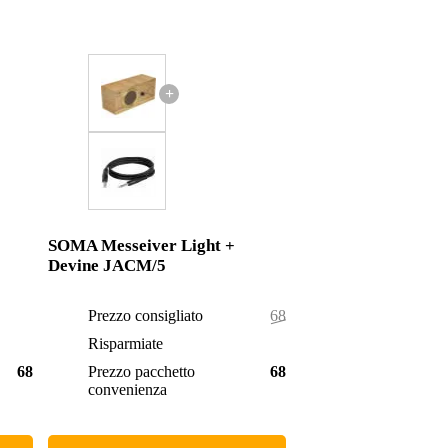
+
SOMA Messeiver Light +
Devine JACM/5
Prezzo consigliato
685,95 €
Risparmiate
0,95 €
681,95 €
Prezzo pacchetto
685,00 €
convenienza