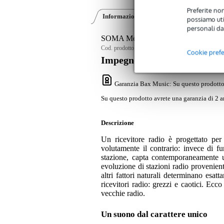
Preferite non
Informazioni sul prodotto
Video (1)
possiamo util
personali da
SOMA Messeiver Light ricevitore radio
Cod. prodotto:
9000-0155-5459
Cookie pref
Impegno di servizio
Garanzia Bax Music
: Su questo prodotto
Su questo prodotto avrete una garanzia di 2 a
Descrizione
Un ricevitore radio è progettato pe
volutamente il contrario: invece di f
stazione, capta contemporaneamente u
evoluzione di stazioni radio provenient
altri fattori naturali determinano esatt
ricevitori radio: grezzi e caotici. Ecc
vecchie radio.
Un suono dal carattere unico