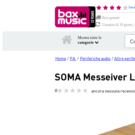
basa
Resi gratuiti
Garanzia di 30 giorni, 
Mostra tutte le
categorie
Home
P.A.
Periferiche audio
Altre perif
/
/
/
SOMA Messeiver Lig
0
ancora nessuna recensi