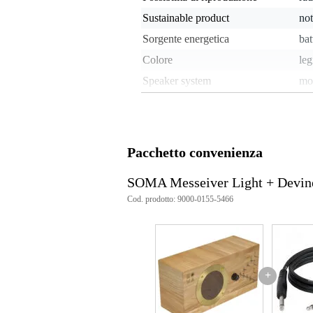
Sustainable product
not
Sorgente energetica
bat
Colore
le
Speaker system
mo
Tipo di periferica
alt
Power per speaker
5 -
Alarm clock
no
Pacchetto convenienza
Peso e dimensioni imballaggio incluso
SOMA Messeiver Light + Devi
Peso
3,2
Cod. prodotto: 9000-0155-5466
(imballaggio incluso)
Dimensioni
45,
(imballaggio incluso)
Specifiche
ricevitore radio a onde corte
+
colore: naturale
radio:
area di ricezione: mondial