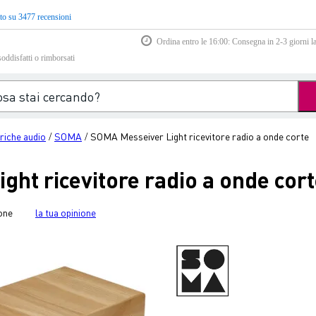
to su 3477 recensioni
Ordina entro le 16:00: Consegna in 2-3 giorni la
soddisfatti o rimborsati
eriche audio
SOMA
SOMA Messeiver Light ricevitore radio a onde corte
/
/
ht ricevitore radio a onde cor
one
la tua opinione