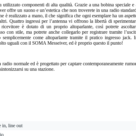
 utilizzato componenti di alta qualità. Grazie a una bobina speciale e 
iver offre un suono e un’estetica che non troverete in una radio standard
one è realizzato a mano, il che significa che ogni esemplare ha un aspett
tri. Quattro ingressi per l’antenna vi offrono la libertà di sperimentar
 ricevitore è dotato di un proprio altoparlante, così potrete ascoltar
 con stile, ma potrete anche collegarlo per registrare tramite l’uscit
 semplicemente come altoparlante tramite il pratico ingresso jack. I
colto uguali con il SOMA Messeiver, ed è proprio questo il punto!
a radio normale ed è progettato per captare contemporaneamente rumor
sintonizzarsi su una stazione.
e in, line out
io