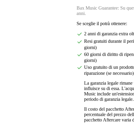
Bax Music Guarantee: Su quest
anni.
Se sceglie il potrà ottenere:
2 anni di garanzia extra ol
Resi gratuiti durante il pe
giorni)
60 giorni di diritto di ri
giorni)
Uso gratuito di un prodotto
riparazione (se necessario)
La garanzia legale rimane 
influisce su di essa. L'acq
Music include un'estension
periodo di garanzia legale.
Il costo del pacchetto Aft
percentuale del prezzo dell'
pacchetto Aftercare varia da