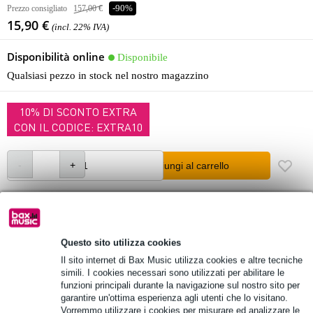
Prezzo consigliato
157,00 €
-90%
15,90 €
(incl. 22% IVA)
Disponibilità online
Disponibile
Qualsiasi pezzo in stock nel nostro magazzino
10% DI SCONTO EXTRA
CON IL CODICE: EXTRA10
Aggiungi al carrello
Ordina prima delle 23:00 = ricevi lunedì
Oltre 48.000 articoli disponibili
Questo sito utilizza cookies
Il sito internet di Bax Music utilizza cookies e altre tecniche
1.250 marchi leader
simili. I cookies necessari sono utilizzati per abilitare le
funzioni principali durante la navigazione sul nostro sito per
garantire un'ottima esperienza agli utenti che lo visitano.
Informazioni sul prodotto
Vorremmo utilizzare i cookies per misurare ed analizzare le