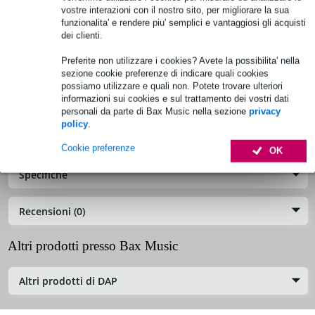
vostre interazioni con il nostro sito, per migliorare la sua
funzionalita' e rendere piu' semplici e vantaggiosi gli acquisti
Specifiche complete
dei clienti.
Preferite non utilizzare i cookies? Avete la possibilita' nella
DAP SPUNIW215ZA9250 scheda elettronica
sezione cookie preferenze di indicare quali cookies
principale per ZA-9250TU
possiamo utilizzare e quali non. Potete trovare ulteriori
informazioni sui cookies e sul trattamento dei vostri dati
Cod. prodotto:
OND-SPUNIW215ZA9250
personali da parte di Bax Music nella sezione
privacy
policy
.
Informazioni sul prodotto
Cookie preferenze
OK
Specifiche
Recensioni (0)
Altri prodotti presso Bax Music
Altri prodotti di DAP