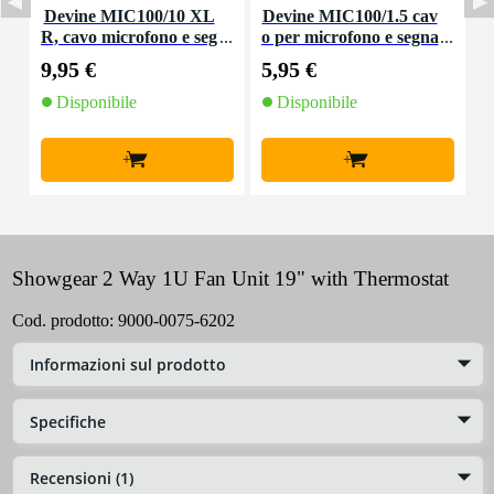
Devine MIC100/10 XL
Devine MIC100/1.5 cav
I
R, cavo microfono e seg
o per microfono e segna
p
nale, 10 m
le XLR 1,5 m
9,95 €
5,95 €
5
Disponibile
Disponibile
+
+
Showgear 2 Way 1U Fan Unit 19" with Thermostat
Cod. prodotto:
9000-0075-6202
Informazioni sul prodotto
Specifiche
Recensioni (1)