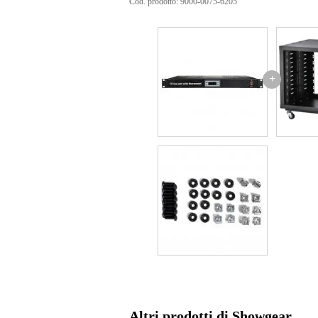
Cod. prodotto: 9000-0075-6205
+
Altri prodotti di Showgear