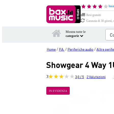
basa
Resi gratuiti
Garanzia di 30 giorni, 
Mostra tutte le
categorie
Home
P.A.
Periferiche audio
Altre perif
/
/
/
Showgear 4 Way 1U
3
3,0 / 5
2
Valutazioni
IN EVIDENZA