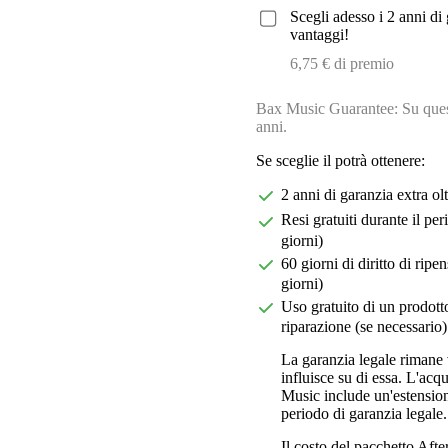
Scegli adesso i 2 anni di 
vantaggi!
6,75 € di premio
Bax Music Guarantee: Su quest
anni.
Se sceglie il potrà ottenere:
2 anni di garanzia extra ol
Resi gratuiti durante il pe
giorni)
60 giorni di diritto di ri
giorni)
Uso gratuito di un prodotto
riparazione (se necessario)
La garanzia legale rimane 
influisce su di essa. L'acq
Music include un'estension
periodo di garanzia legale.
Il costo del pacchetto Aft