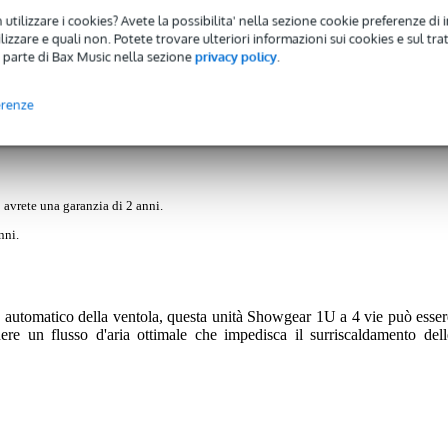
 utilizzare i cookies? Avete la possibilita' nella sezione cookie preferenze di 
izzare e quali non. Potete trovare ulteriori informazioni sui cookies e sul tra
 parte di Bax Music nella sezione
privacy policy
.
)
erenze
h Thermostat
 avrete una garanzia di 2 anni.
nni.
lo automatico della ventola, questa unità Showgear 1U a 4 vie può esser
re un flusso d'aria ottimale che impedisca il surriscaldamento dell