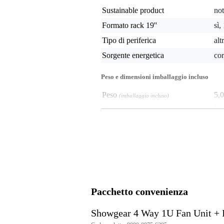
Sustainable product
not
Formato rack 19''
sì,
Tipo di periferica
alt
Sorgente energetica
cor
Peso e dimensioni imballaggio incluso
Peso
5,0
(imballaggio incluso)
Dimensioni
50,
(imballaggio incluso)
Specifiche
Unità ventilatore 1U a 4 vie Sh
Ventilatore da 19 pollici con ter
Pacchetto convenienza
Showgear 4 Way 1U Fan Unit +