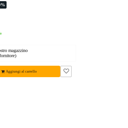
0%
le
nostro magazzino
fornitore)
Aggiungi al carrello