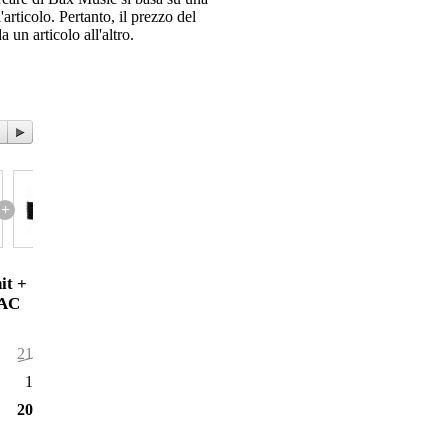
articolo. Pertanto, il prezzo del
 un articolo all'altro.
+
it +
 AC
215,95 €
10,95 €
205,00 €