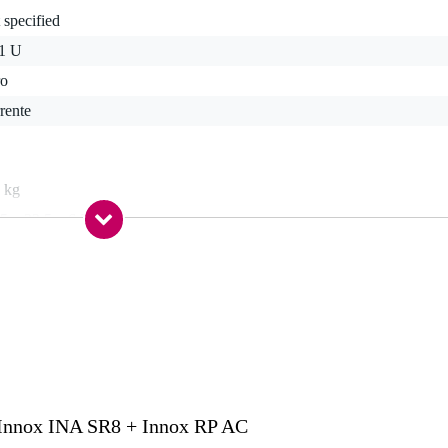
 specified
 1 U
ro
rente
 kg
5 x 32,5 x 6,5 cm
owgear
mostato
 Innox INA SR8 + Innox RP AC