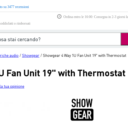
to su 3477 recensioni
Ordina entro le 16:00: Consegna in 2-3 giorni la
soddisfatti o rimborsati
eriche audio
Showgear
Showgear 4 Way 1U Fan Unit 19" with Thermostat
/
/
 Fan Unit 19" with Thermostat
la tua opinione