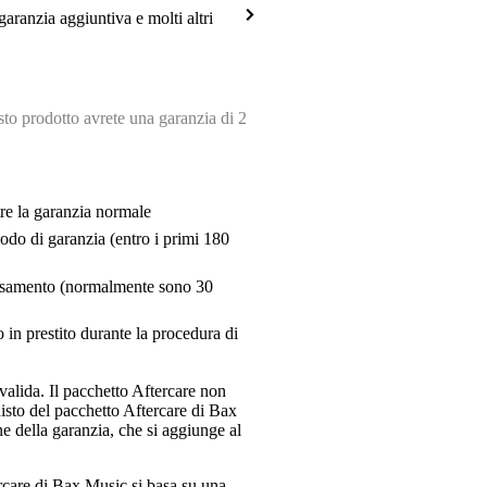
garanzia aggiuntiva e molti altri
o prodotto avrete una garanzia di 2
tre la garanzia normale
riodo di garanzia (entro i primi 180
pensamento (normalmente sono 30
 in prestito durante la procedura di
valida. Il pacchetto Aftercare non
uisto del pacchetto Aftercare di Bax
e della garanzia, che si aggiunge al
ercare di Bax Music si basa su una