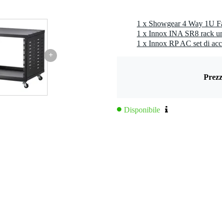
1 x Innox INA SR8 rack uni
1 x Innox RP AC set di acc
+
Prezz
Disponibile