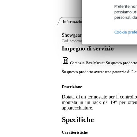
Preferite non
possiamo util
personali da
Informazioni sul prodotto
Recensioni
(2
Cookie pref
Showgear 4 Way 1U Fan Unit 19" wit
Cod. prodotto:
9000-0075-6204
Impegno di servizio
Garanzia Bax Music
: Su questo prodotto
Su questo prodotto avrete una garanzia di 2 a
Descrizione
Dotata di un termostato per il control
montata in un rack da 19" per ottene
apparecchiature.
Specifiche
Caratteristiche