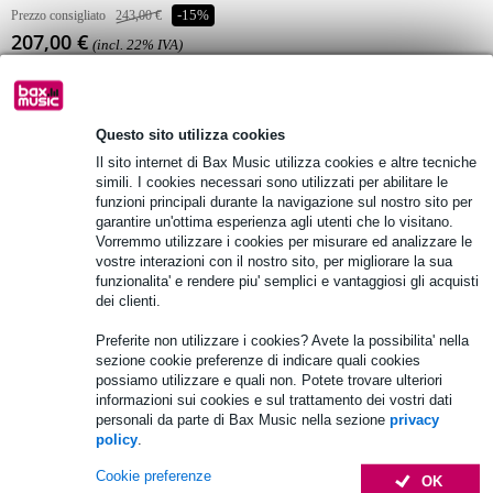
Prezzo consigliato
243,00 €
-15%
207,00 €
(incl. 22% IVA)
Disponibilità online
Temporaneamente non disponibile
Questo sito utilizza cookies
Il sito internet di Bax Music utilizza cookies e altre tecniche
simili. I cookies necessari sono utilizzati per abilitare le
Consegna gratuita
funzioni principali durante la navigazione sul nostro sito per
Oltre 48.000 articoli disponibili
garantire un'ottima esperienza agli utenti che lo visitano.
Vorremmo utilizzare i cookies per misurare ed analizzare le
1.250 marchi leader
vostre interazioni con il nostro sito, per migliorare la sua
funzionalita' e rendere piu' semplici e vantaggiosi gli acquisti
dei clienti.
Informazioni sul prodotto
Preferite non utilizzare i cookies? Avete la possibilita' nella
sezione cookie preferenze di indicare quali cookies
pezzo di ricambio
possiamo utilizzare e quali non. Potete trovare ulteriori
informazioni sui cookies e sul trattamento dei vostri dati
altoparlante per sistemi Behringer B115W, B115D o B115MP3
personali da parte di Bax Music nella sezione
privacy
8 ohm
policy
.
Specifiche complete
Cookie preferenze
OK