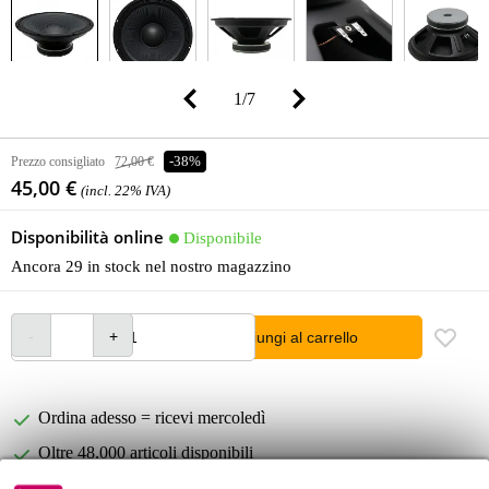
1
/
7
Prezzo consigliato
72,00 €
-38%
45,00 €
(incl. 22% IVA)
Disponibilità online
Disponibile
Ancora 29 in stock nel nostro magazzino
Aggiungi al carrello
Ordina adesso = ricevi mercoledì
Oltre 48.000 articoli disponibili
1.250 marchi leader