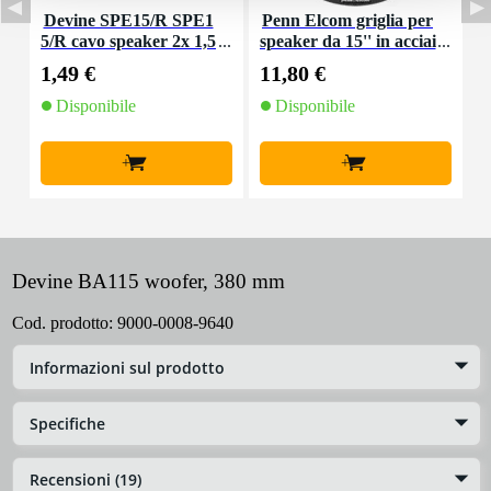
Devine SPE15/R SPE1
Penn Elcom griglia per
D
5/R cavo speaker 2x 1,5
speaker da 15'' in acciai
5
mm2 per metro
o
1,49 €
11,80 €
1
Disponibile
Disponibile
+
+
Devine BA115 woofer, 380 mm
Cod. prodotto:
9000-0008-9640
Informazioni sul prodotto
Specifiche
Recensioni (19)