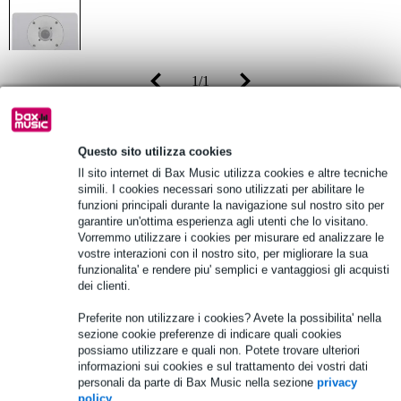
1
/
1
Prezzo consigliato
24,20 €
24,10 €
Questo sito utilizza cookies
(incl. 22% IVA)
Il sito internet di Bax Music utilizza cookies e altre tecniche
Disponibilità online
simili. I cookies necessari sono utilizzati per abilitare le
Tempi di consegna non disponibili
funzioni principali durante la navigazione sul nostro sito per
garantire un'ottima esperienza agli utenti che lo visitano.
Vorremmo utilizzare i cookies per misurare ed analizzare le
Aggiungi al carrello
vostre interazioni con il nostro sito, per migliorare la sua
funzionalita' e rendere piu' semplici e vantaggiosi gli acquisti
dei clienti.
Oltre 48.000 articoli disponibili
Preferite non utilizzare i cookies? Avete la possibilita' nella
sezione cookie preferenze di indicare quali cookies
1.250 marchi leader
possiamo utilizzare e quali non. Potete trovare ulteriori
informazioni sui cookies e sul trattamento dei vostri dati
personali da parte di Bax Music nella sezione
privacy
policy
.