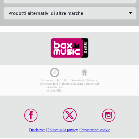
Prodotti alternativi di altre marche
Ordina entro le 16:00:
Garanzia di 30 giorni,
Consegna in 2-3 giorni
soddisfatti o rimborsati
lavorativi (se
disponibile)
Disclaimer
|
Politica sulla privacy
|
Impostazioni cookie