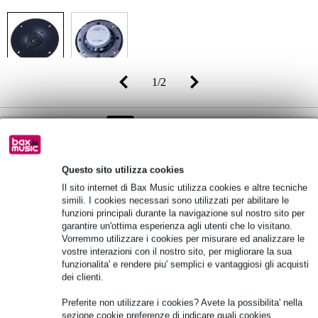
1
/
2
Prezzo consigliato
66,00 €
-39%
40,00 €
(incl. 22% IVA)
Questo sito utilizza cookies
Disponibilità online
Disponibile
Il sito internet di Bax Music utilizza cookies e altre tecniche
Ancora 2 in stock nel nostro magazzino
simili. I cookies necessari sono utilizzati per abilitare le
funzioni principali durante la navigazione sul nostro sito per
garantire un'ottima esperienza agli utenti che lo visitano.
Aggiungi al carrello
Vorremmo utilizzare i cookies per misurare ed analizzare le
vostre interazioni con il nostro sito, per migliorare la sua
funzionalita' e rendere piu' semplici e vantaggiosi gli acquisti
dei clienti.
Ordina prima delle 23:00 = ricevi lunedì
Preferite non utilizzare i cookies? Avete la possibilita' nella
Oltre 48.000 articoli disponibili
sezione cookie preferenze di indicare quali cookies