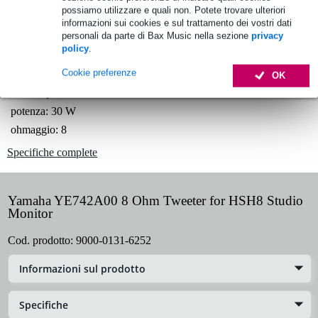
possiamo utilizzare e quali non. Potete trovare ulteriori
1.250 marchi leader
informazioni sui cookies e sul trattamento dei vostri dati
personali da parte di Bax Music nella sezione
privacy
policy
.
Informazioni sul prodotto
Cookie preferenze
OK
tweeter per monitor Yamaha HSH8
potenza: 30 W
ohmaggio: 8
Specifiche complete
Yamaha YE742A00 8 Ohm Tweeter for HSH8 Studio
Monitor
Cod. prodotto:
9000-0131-6252
Informazioni sul prodotto
Specifiche