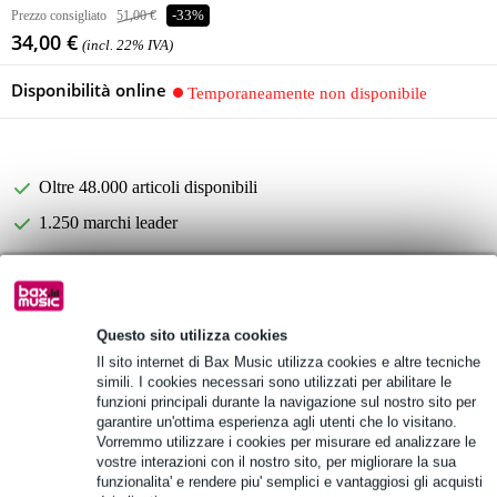
Prezzo consigliato
51,00 €
-33%
34,00 €
(incl. 22% IVA)
Disponibilità online
Temporaneamente non disponibile
Oltre 48.000 articoli disponibili
1.250 marchi leader
Informazioni sul prodotto
Questo sito utilizza cookies
Ricambio a tromba HK Audio
Il sito internet di Bax Music utilizza cookies e altre tecniche
adatto per il diffusore Linear 5 112 FA
simili. I cookies necessari sono utilizzati per abilitare le
assialsimmetrico: 60°-90° x 55°
funzioni principali durante la navigazione sul nostro sito per
garantire un'ottima esperienza agli utenti che lo visitano.
Specifiche complete
Vorremmo utilizzare i cookies per misurare ed analizzare le
vostre interazioni con il nostro sito, per migliorare la sua
funzionalita' e rendere piu' semplici e vantaggiosi gli acquisti