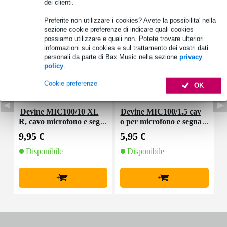
Accessori (12)
dei clienti.
Preferite non utilizzare i cookies? Avete la possibilita' nella
sezione cookie preferenze di indicare quali cookies
possiamo utilizzare e quali non. Potete trovare ulteriori
informazioni sui cookies e sul trattamento dei vostri dati
personali da parte di Bax Music nella sezione
privacy
policy
.
Cookie preferenze
OK
Devine MIC100/10 XL
Devine MIC100/1.5 cav
D
R, cavo microfono e seg
o per microfono e segna
a
nale, 10 m
le XLR 1,5 m
9,95 €
5,95 €
4
Disponibile
Disponibile
+
+