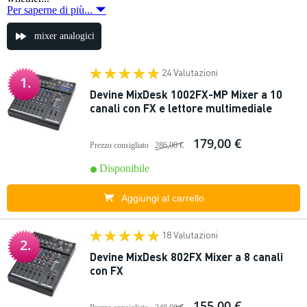
Per saperne di più...
mixer analogici
24 Valutazioni
1.
Devine MixDesk 1002FX-MP Mixer a 10
canali con FX e lettore multimediale
179,00 €
Prezzo consigliato
286,00 €
Disponibile
Aggiungi al carrello
18 Valutazioni
2.
Devine MixDesk 802FX Mixer a 8 canali
con FX
155,00 €