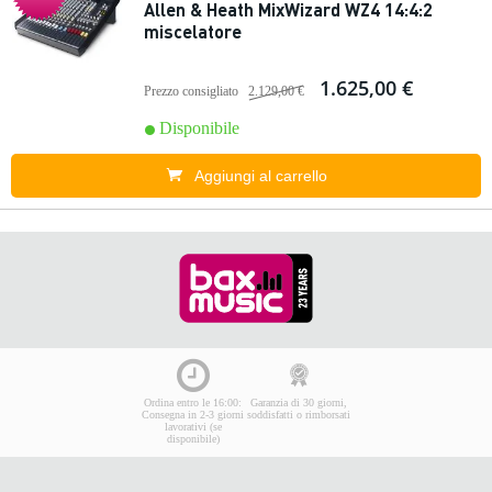
Allen & Heath MixWizard WZ4 14:4:2
miscelatore
1.625,00 €
Prezzo consigliato
2.129,00 €
Disponibile
Aggiungi al carrello
Ordina entro le 16:00:
Garanzia di 30 giorni,
Consegna in 2-3 giorni
soddisfatti o rimborsati
lavorativi (se
disponibile)