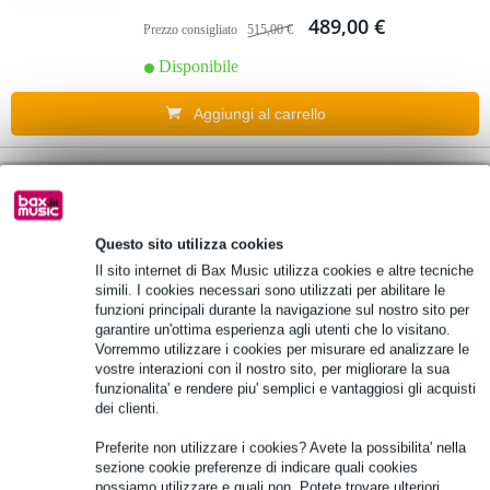
489,00 €
Prezzo consigliato
515,00 €
Disponibile
Aggiungi al carrello
4 Valutazioni
5.
Mackie ProFX12v3 Mixer FX con
interfaccia USB
Questo sito utilizza cookies
Il sito internet di Bax Music utilizza cookies e altre tecniche
325,00 €
Prezzo consigliato
453,00 €
simili. I cookies necessari sono utilizzati per abilitare le
funzioni principali durante la navigazione sul nostro sito per
Disponibile
garantire un'ottima esperienza agli utenti che lo visitano.
Vorremmo utilizzare i cookies per misurare ed analizzare le
vostre interazioni con il nostro sito, per migliorare la sua
Aggiungi al carrello
funzionalita' e rendere piu' semplici e vantaggiosi gli acquisti
dei clienti.
6 Valutazioni
6.
Preferite non utilizzare i cookies? Avete la possibilita' nella
D&R Airlite-USB MK2 Mixer radio On-Air a
sezione cookie preferenze di indicare quali cookies
8 canali 3x Mic, 4x USB, 1x VoIP
possiamo utilizzare e quali non. Potete trovare ulteriori