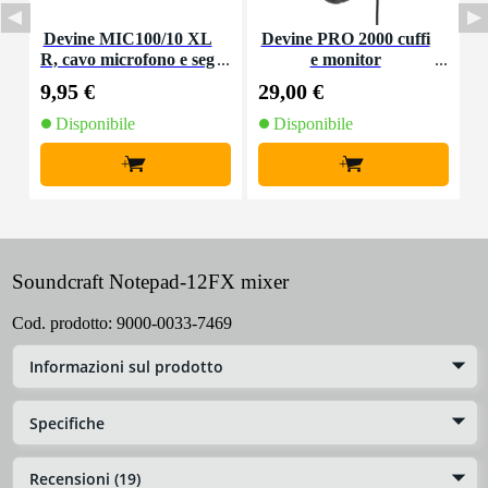
Devine MIC100/10 XL
Devine PRO 2000 cuffi
D
R, cavo microfono e seg
e monitor
e
nale, 10 m
9,95 €
29,00 €
6
Disponibile
Disponibile
+
+
Soundcraft Notepad-12FX mixer
Cod. prodotto:
9000-0033-7469
Informazioni sul prodotto
Specifiche
Recensioni (19)