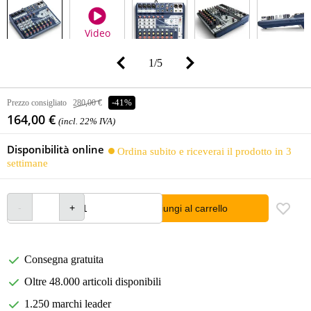
Video
1
/
5
Prezzo consigliato
280,00 €
-41%
164,00 €
(incl. 22% IVA)
Disponibilità online
Ordina subito e riceverai il prodotto in 3
settimane
Aggiungi al carrello
Consegna gratuita
Oltre 48.000 articoli disponibili
1.250 marchi leader