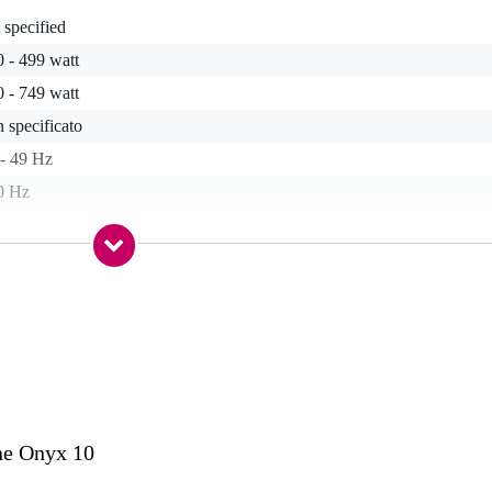
 specified
 - 499 watt
 - 749 watt
 specificato
 - 49 Hz
0 Hz
ohm
'' (305 mm)
 dB
 kg
ne Onyx 10
od