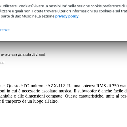
 utilizzare i cookies? Avete la possibilita' nella sezione cookie preferenze di 
izzare e quali non. Potete trovare ulteriori informazioni sui cookies e sul tra
 parte di Bax Music nella sezione
privacy policy
.
)
Download (1)
 da 12 pollici
erenze
 avrete una garanzia di 2 anni.
nni.
nte. Questo è l'Omnitronic AZX-112. Ha una potenza RMS di 350 watt
oni in cui è necessario ascoltare musica. Il subwoofer è anche facile d
aniglie e alle dimensioni compatte. Queste caratteristiche, unite al pes
 il trasporto da un luogo all'altro.