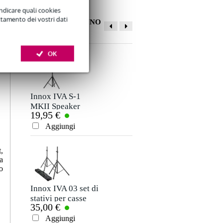
indicare quali cookies
ttamento dei vostri dati
ALTRI CLIENTI HANNO
COMPRATO ANCHE
OK
La tua opinione
Soprannome
Non ci sono ancora recensioni per questo prodotto.
Innox IVA S-1
Innox IVA07 asta
MKII Speaker
di raccordo 35 mm
19,95 €
19,00 €
Stand, 1.8m
Valutazione
Aggiungi
Aggiungi
Commento
,
a
o
Innox IVA 03 set di
Devine SPE15/10
stativi per casse
cavo speaker 2x
35,00 €
17,50 €
con borsa (2 pezzi)
1,5 mm, 10 m
Aggiungi
Aggiungi
Inviare