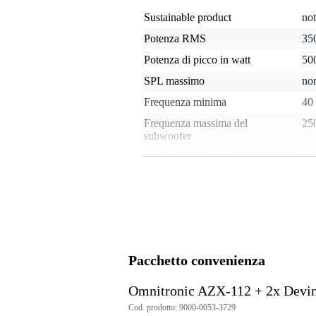
Sustainable product
not
Potenza RMS
350
Potenza di picco in watt
500
SPL massimo
non
Frequenza minima
40
Frequenza massima del
25
subwoofer
Impedenza nominale
8 
Diametro del woofer
12
Sensibilità
93
Ingresso jack 6,35 mm TRS
no
Ingresso speaker con blocco
sì
Pacchetto convenienza
Uscite con morsetti per cavi
no
Peso per cassa
20
Omnitronic AZX-112 + 2x Devi
Speaker cabinet material
wo
Cod. prodotto: 9000-0053-3729