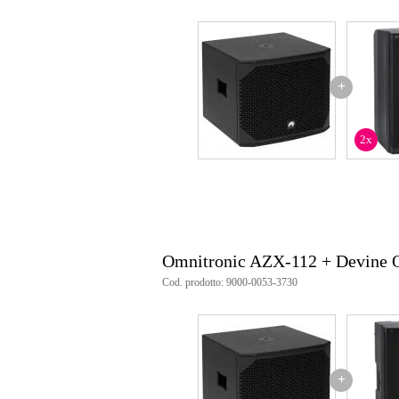
Speaker connection
loc
Peso e dimensioni imballaggio incluso
Peso
22
+
(imballaggio incluso)
Dimensioni
60,
(imballaggio incluso)
2x
Specifiche
Omnitronic AZX-112
subwoofer passivo
Potenza RMS: 350 Watt
potenza di picco: 700 watt
sensibilità: 93 dB
impedenza 8 ohm
Omnitronic AZX-112 + Devine 
gamma di frequenza: 40 - 250 H
Cod. prodotto: 9000-0053-3730
materiale: MDF
diametro del woofer: 12 pollici
dimensioni: 50 x 45 x 57,5 cm
peso: 20,10 kg
+