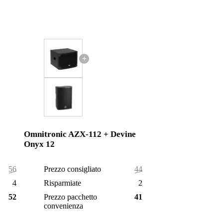
+
Omnitronic AZX-112 + Devine
Onyx 12
569,00 €
Prezzo consigliato
440,00 €
47,00 €
Risparmiate
25,00 €
522,00 €
Prezzo pacchetto
415,00 €
convenienza