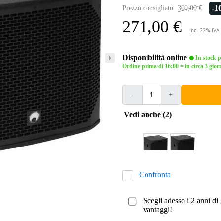
-1
Prezzo consigliato
300,00 €
271,00 €
incl. 22% IVA
Disponibilità online
In stock pr
Ordine prima di 16:00 = in circa 3 giorn
-
+
Vedi anche (2)
Confronta
Scegli adesso i 2 anni di 
vantaggi!