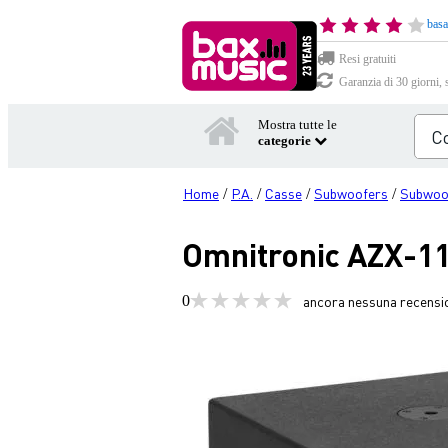
basa
Resi gratuiti
Garanzia di 30 giorni, 
Mostra tutte le
categorie
Home
P.A.
Casse
Subwoofers
Subwoof
/
/
/
/
Omnitronic AZX-11
0
ancora nessuna recensi