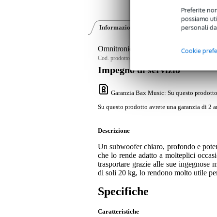
Preferite non
possiamo util
personali da
Informazioni sul prodotto
Recensioni
(0
Omnitronic AZX-112 subwoofer passivo
Cookie pref
Cod. prodotto:
9000-0053-3728
Impegno di servizio
Garanzia Bax Music
: Su questo prodotto
Su questo prodotto avrete una garanzia di 2 a
Descrizione
Un subwoofer chiaro, profondo e pote
che lo rende adatto a molteplici occasi
trasportare grazie alle sue ingegnose m
di soli 20 kg, lo rendono molto utile per
Specifiche
Caratteristiche