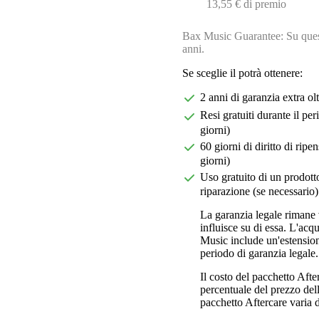
13,55 € di premio
Bax Music Guarantee: Su quest
anni.
Se sceglie il potrà ottenere:
2 anni di garanzia extra ol
Resi gratuiti durante il pe
giorni)
60 giorni di diritto di ri
giorni)
Uso gratuito di un prodotto
riparazione (se necessario)
La garanzia legale rimane 
influisce su di essa. L'acq
Music include un'estension
periodo di garanzia legale.
Il costo del pacchetto Aft
percentuale del prezzo dell'
pacchetto Aftercare varia da