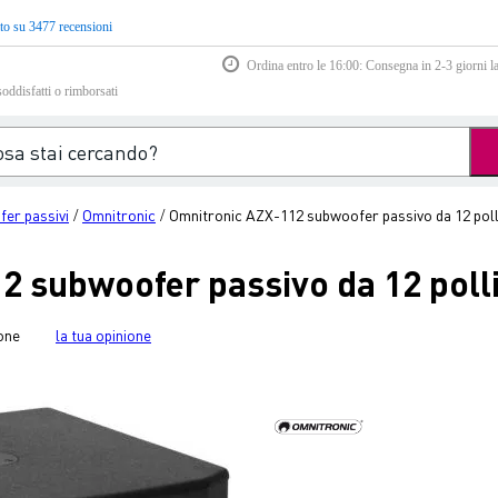
to su 3477 recensioni
Ordina entro le 16:00: Consegna in 2-3 giorni la
soddisfatti o rimborsati
er passivi
Omnitronic
Omnitronic AZX-112 subwoofer passivo da 12 poll
/
/
2 subwoofer passivo da 12 polli
one
la tua opinione