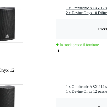
king speaker
2 x Devine Onyx 10 Diffuso
,0 kg
Prezz
0 x 60,0 x 60,0 cm
In stock presso il fornitore
Onyx 12
z
1 x Devine Onyx 12 passie