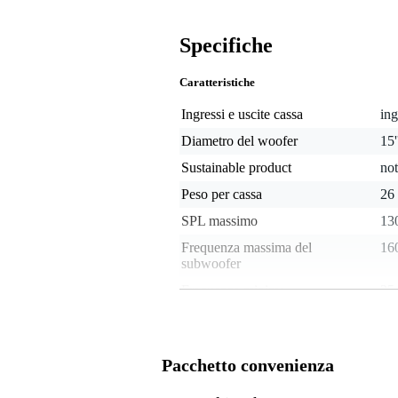
Specifiche
Caratteristiche
Ingressi e uscite cassa
in
Diametro del woofer
15
Sustainable product
not
Peso per cassa
26
SPL massimo
13
Frequenza massima del
16
subwoofer
Frequenza minima
25
Potenza RMS
750
Ingresso speaker con blocco
no
Pacchetto convenienza
Peso e dimensioni imballaggio incluso