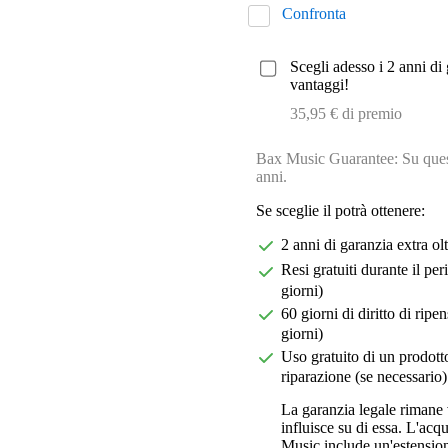
Confronta
Scegli adesso i 2 anni di 
vantaggi!
35,95 € di premio
Bax Music Guarantee: Su quest
anni.
Se sceglie il potrà ottenere:
2 anni di garanzia extra ol
Resi gratuiti durante il pe
giorni)
60 giorni di diritto di ri
giorni)
Uso gratuito di un prodotto
riparazione (se necessario)
La garanzia legale rimane 
influisce su di essa. L'acq
Music include un'estension