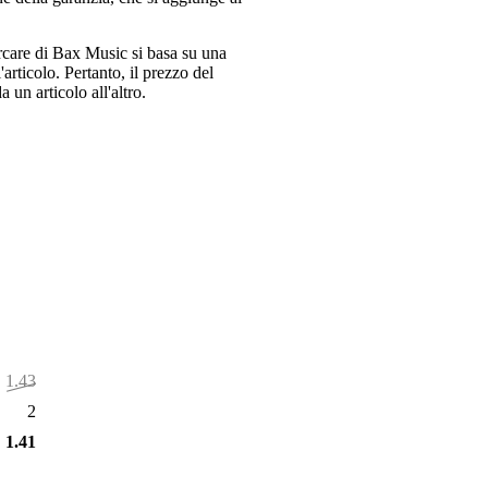
ercare di Bax Music si basa su una
articolo. Pertanto, il prezzo del
 un articolo all'altro.
1.438,00 €
27,00 €
1.411,00 €