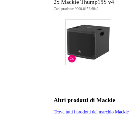
2x Mackie Thump15S v4
Peso
31
(imballaggio incluso)
Cod. prodotto: 9000-0152-6842
Dimensioni
72,
(imballaggio incluso)
2x
Altri prodotti di Mackie
Trova tutti i prodotti del marchio Mackie