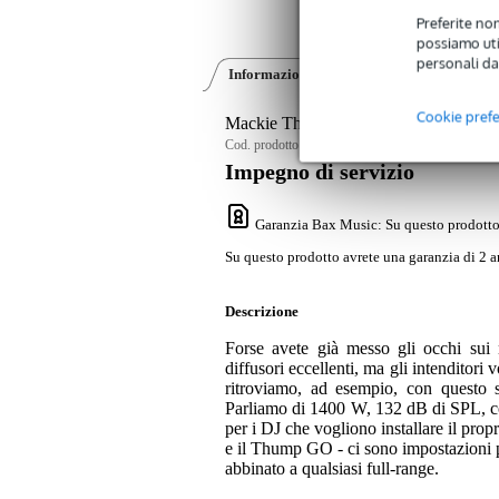
Preferite non
possiamo util
personali da
Informazioni sul prodotto
Video (1)
Cookie pref
Mackie Thump15S v4 subwoofer attiv
Cod. prodotto:
9000-0152-6117
Impegno di servizio
Garanzia Bax Music
: Su questo prodotto
Su questo prodotto avrete una garanzia di 2 a
Descrizione
Forse avete già messo gli occhi sui
diffusori eccellenti, ma gli intenditor
ritroviamo, ad esempio, con questo
Parliamo di 1400 W, 132 dB di SPL, co
per i DJ che vogliono installare il pr
e il Thump GO - ci sono impostazioni pr
abbinato a qualsiasi full-range.