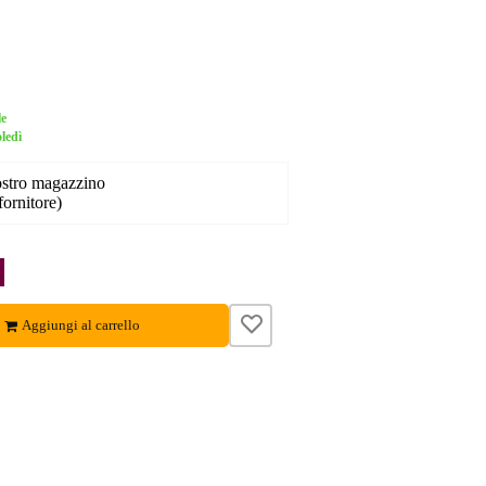
le
ledì
nostro magazzino
fornitore)
Aggiungi al carrello