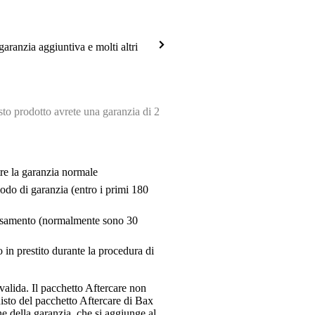
garanzia aggiuntiva e molti altri
o prodotto avrete una garanzia di 2
tre la garanzia normale
riodo di garanzia (entro i primi 180
pensamento (normalmente sono 30
 in prestito durante la procedura di
valida. Il pacchetto Aftercare non
uisto del pacchetto Aftercare di Bax
e della garanzia, che si aggiunge al