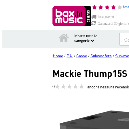
basa
Resi gratuiti
Garanzia di 30 giorni, 
Mostra tutte le
categorie
Home
P.A.
Casse
Subwoofers
Subwoof
/
/
/
/
Mackie Thump15S 
0
ancora nessuna recensi