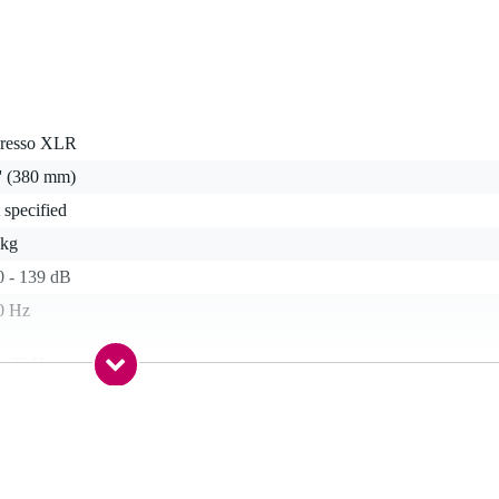
gresso XLR
'' (380 mm)
 specified
 kg
0 - 139 dB
0 Hz
 - 29 Hz
 - 1499 watt