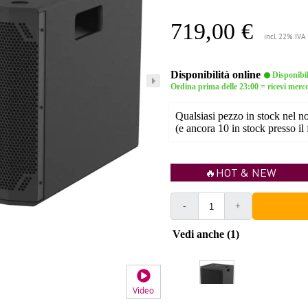
719,00 €
incl. 22% IVA
Disponibilità online
Disponibi
Ordina prima delle 23:00 = ricevi merco
Qualsiasi pezzo in stock nel 
(e ancora 10 in stock presso il 
🔥HOT & NEW
-
+
Vedi anche (1)
Video