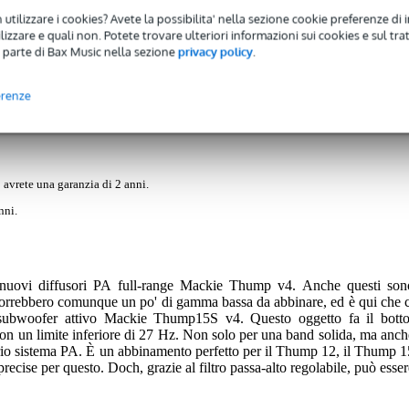
 utilizzare i cookies? Avete la possibilita' nella sezione cookie preferenze di 
izzare e quali non. Potete trovare ulteriori informazioni sui cookies e sul tra
 parte di Bax Music nella sezione
privacy policy
.
Recensioni
(0)
erenze
o
 avrete una garanzia di 2 anni.
nni.
 nuovi diffusori PA full-range Mackie Thump v4. Anche questi son
i vorrebbero comunque un po' di gamma bassa da abbinare, ed è qui che c
 subwoofer attivo Mackie Thump15S v4. Questo oggetto fa il botto
n un limite inferiore di 27 Hz. Non solo per una band solida, ma anch
oprio sistema PA. È un abbinamento perfetto per il Thump 12, il Thump 1
ecise per questo. Doch, grazie al filtro passa-alto regolabile, può esser