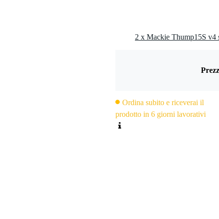
,5 kg
5 x 69,0 x 54,0 cm
2 x Mackie Thump15S v4 s
Prezz
Ordina subito e riceverai il
prodotto in 6 giorni lavorativi