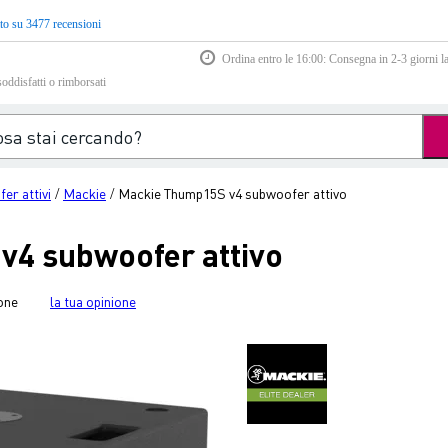
to su 3477 recensioni
Ordina entro le 16:00: Consegna in 2-3 giorni la
soddisfatti o rimborsati
er attivi
Mackie
Mackie Thump15S v4 subwoofer attivo
/
/
v4 subwoofer attivo
one
la tua opinione