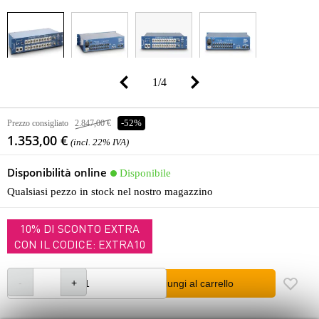
1
/
4
Prezzo consigliato
2.847,00 €
-52%
1.353,00 €
(incl. 22% IVA)
Disponibilità online
Disponibile
Qualsiasi pezzo in stock nel nostro magazzino
10% DI SCONTO EXTRA
CON IL CODICE: EXTRA10
Aggiungi al carrello