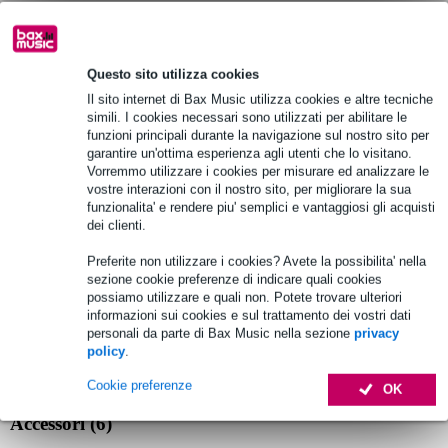
Ordina adesso = ricevi mercoledì
Oltre 48.000 articoli disponibili
Questo sito utilizza cookies
1.250 marchi leader
Il sito internet di Bax Music utilizza cookies e altre tecniche
simili. I cookies necessari sono utilizzati per abilitare le
funzioni principali durante la navigazione sul nostro sito per
garantire un'ottima esperienza agli utenti che lo visitano.
Scegli adesso i 2 anni di garanzia aggiuntiva e molti altri
vantaggi!
Vorremmo utilizzare i cookies per misurare ed analizzare le
vostre interazioni con il nostro sito, per migliorare la sua
67,65 € di premio
funzionalita' e rendere piu' semplici e vantaggiosi gli acquisti
dei clienti.
Informazioni sul prodotto
Preferite non utilizzare i cookies? Avete la possibilita' nella
sezione cookie preferenze di indicare quali cookies
Palmer PPB20
possiamo utilizzare e quali non. Potete trovare ulteriori
livello microfonico o di linea
informazioni sui cookies e sul trattamento dei vostri dati
personali da parte di Bax Music nella sezione
privacy
Splitter 1 in 20
policy
.
Specifiche complete
Cookie preferenze
OK
Accessori (6)