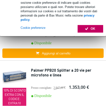
Aggiungi al carrello
sezione cookie preferenze di indicare quali cookies
possiamo utilizzare e quali non. Potete trovare ulteriori
informazioni sui cookies e sul trattamento dei vostri dati
personali da parte di Bax Music nella sezione
privacy
Palmer RIVER main fusione passiva di
policy
.
linea a 2 canali
Cookie preferenze
OK
200,00 €
Prezzo consigliato
382,00 €
Disponibile
Aggiungi al carrello
Palmer PPB20 Splitter a 20 vie per
microfono e linea
1.353,00 €
Prezzo consigliato
2.847,00 €
10% DI SCONTO
EXTRA CON IL
Disponibile
CODICE:
EXTRA10