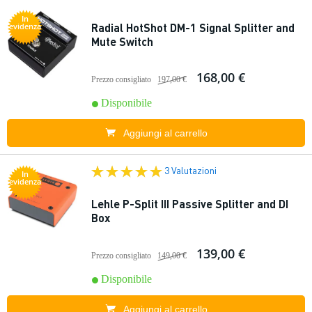
In
Radial HotShot DM-1 Signal Splitter and
evidenza
Mute Switch
168,00 €
Prezzo consigliato
197,00 €
Disponibile
Aggiungi al carrello
3 Valutazioni
In
evidenza
Lehle P-Split III Passive Splitter and DI
Box
139,00 €
Prezzo consigliato
149,00 €
Disponibile
Aggiungi al carrello