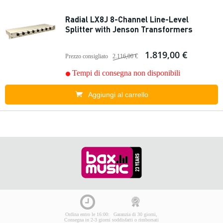
Radial LX8J 8-Channel Line-Level
Splitter with Jenson Transformers
1.819,00 €
Prezzo consigliato
2.116,00 €
Tempi di consegna non disponibili
Aggiungi al carrello
Ordina entro le 16:00:
Garanzia di 30 giorni,
Consegna in 2-3 giorni
soddisfatti o rimborsati