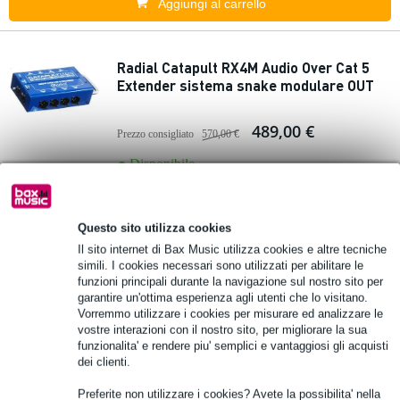
Aggiungi al carrello
Radial Catapult RX4M Audio Over Cat 5
Extender sistema snake modulare OUT
489,00 €
Prezzo consigliato
570,00 €
Disponibile
Aggiungi al carrello
Questo sito utilizza cookies
Il sito internet di Bax Music utilizza cookies e altre tecniche
Radial JD7 Active 7-Channel Guitar
simili. I cookies necessari sono utilizzati per abilitare le
funzioni principali durante la navigazione sul nostro sito per
Splitter
garantire un'ottima esperienza agli utenti che lo visitano.
Vorremmo utilizzare i cookies per misurare ed analizzare le
1.649,00 €
vostre interazioni con il nostro sito, per migliorare la sua
Prezzo consigliato
2.063,00 €
funzionalita' e rendere piu' semplici e vantaggiosi gli acquisti
dei clienti.
Disponibile
Preferite non utilizzare i cookies? Avete la possibilita' nella