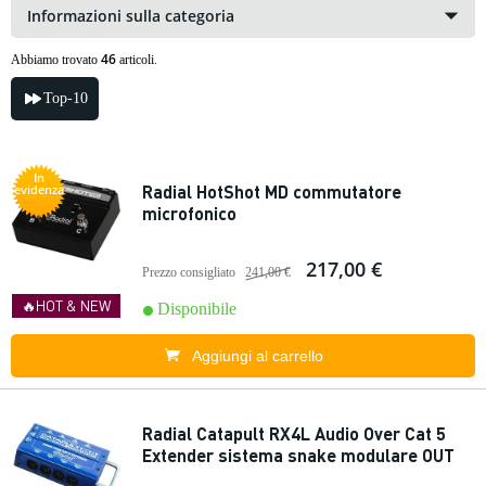
Informazioni sulla categoria
46
Abbiamo trovato
articoli.
Top-10
In
Radial HotShot MD commutatore
evidenza
microfonico
217,00 €
Prezzo consigliato
241,00 €
🔥HOT & NEW
Disponibile
Aggiungi al carrello
Radial Catapult RX4L Audio Over Cat 5
Extender sistema snake modulare OUT