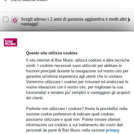
Scegli adesso i 2 anni di garanzia aggiuntiva e molti altri
vantaggi!
90,95 € di premio
Informazioni sul prodotto
Questo sito utilizza cookies
splitter di livello di linea
Il sito internet di Bax Music utilizza cookies e altre tecniche
passivo
simili. I cookies necessari sono utilizzati per abilitare le
funzioni principali durante la navigazione sul nostro sito per
trasformatore: Jensen JT-123-SLPC
garantire un'ottima esperienza agli utenti che lo visitano.
Vorremmo utilizzare i cookies per misurare ed analizzare le
Specifiche complete
vostre interazioni con il nostro sito, per migliorare la sua
funzionalita' e rendere piu' semplici e vantaggiosi gli acquisti
Vedi anche (3)
dei clienti.
Preferite non utilizzare i cookies? Avete la possibilita' nella
sezione cookie preferenze di indicare quali cookies
possiamo utilizzare e quali non. Potete trovare ulteriori
informazioni sui cookies e sul trattamento dei vostri dati
personali da parte di Bax Music nella sezione
privacy
Accessori (20)