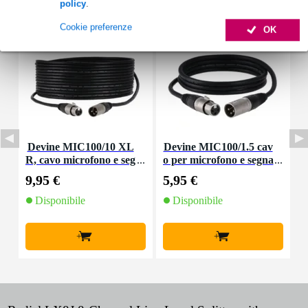
policy
.
Cookie preferenze
OK
Devine MIC100/10 XL
Devine MIC100/1.5 cav
R, cavo microfono e seg
o per microfono e segna
nale, 10 m
le XLR 1,5 m
9,95 €
5,95 €
8
Disponibile
Disponibile
+
+