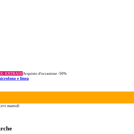
CE: EXTRA10
Acquisto d'occasione
-50%
icrofono e linea
cevi martedì
arche