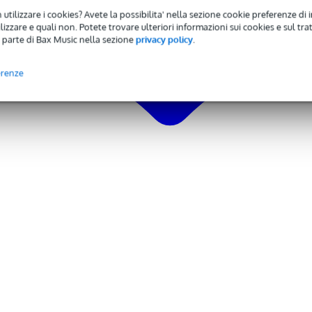
usori a 24 canali
 utilizzare i cookies? Avete la possibilita' nella sezione cookie preferenze di 
mutabili
izzare e quali non. Potete trovare ulteriori informazioni sui cookies e sul tra
asato su browser
 parte di Bax Music nella sezione
privacy policy
.
su ogni uscita
erenze
audio in più stanze
 alta qualità
a rumore o interferenze
multimediale USB integrato
spositivi
,3 mm