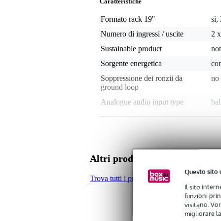
Caratteristiche
Formato rack 19''
sì,
Numero di ingressi / uscite
2 x
Sustainable product
not
Sorgente energetica
cor
Soppressione dei ronzii da
no
ground loop
Analogue audio input type
bal
Analogue audio output type
ba
Controllo volume per canale
sì
Peso e dimensioni imballaggio incluso
Altri prodotti di Palmer
Peso
8,5
Questo sito 
(imballaggio incluso)
Trova tutti i prodotti del marchio Palmer
Dimensioni
61,
Il sito inter
(imballaggio incluso)
funzioni pri
visitano. Vor
Specifiche
migliorare la