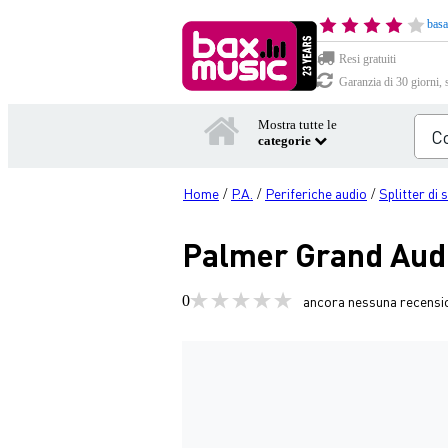
basa
Resi gratuiti
Garanzia di 30 giorni, 
Mostra tutte le
categorie
Home
P.A.
Periferiche audio
Splitter di 
/
/
/
Palmer Grand Audi
0
ancora nessuna recensi