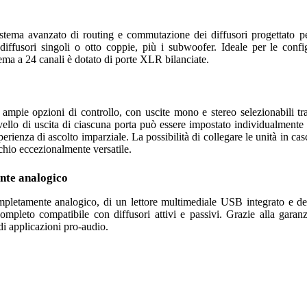
ema avanzato di routing e commutazione dei diffusori progettato per
diffusori singoli o otto coppie, più i subwoofer. Ideale per le confi
tema a 24 canali è dotato di porte XLR bilanciate.
mpie opzioni di controllo, con uscite mono e stereo selezionabili tra
livello di uscita di ciascuna porta può essere impostato individualmente 
erienza di ascolto imparziale. La possibilità di collegare le unità in ca
hio eccezionalmente versatile.
nte analogico
pletamente analogico, di un lettore multimediale USB integrato e del
leto compatibile con diffusori attivi e passivi. Grazie alla garanzi
di applicazioni pro-audio.