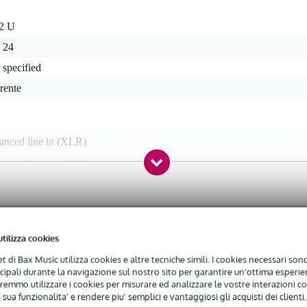
 2 U
 24
 specified
rente
anced line in (XLR)
lanced line out (XLR)
 kg
utilizza cookies
0 x 37,5 x 21,5 cm
net di Bax Music utilizza cookies e altre tecniche simili. I cookies necessari sono 
ncipali durante la navigazione sul nostro sito per garantire un'ottima esperien
remmo utilizzare i cookies per misurare ed analizzare le vostre interazioni con
 sua funzionalita' e rendere piu' semplici e vantaggiosi gli acquisti dei clienti.