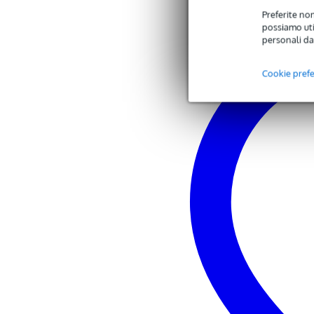
Sistema di commutazione dei diff
Preferite non
24 uscite di linea bilanciate com
possiamo util
software di controllo intuitivo b
personali da
controllo individuale del livello 
modalità mono e stereo
canali multipli selezionabili
Cookie pref
utilizzabile per la distribuzione 
percorso del segnale analogico di
cambio di canale istantaneo senz
Ingressi di linea XLR e lettore 
è possibile collegare fino a tre di
consumo di energia: 65 W
alloggiamento in metallo
dimensioni: 482,6 x 89,4 x 282
peso: 5,7 kg