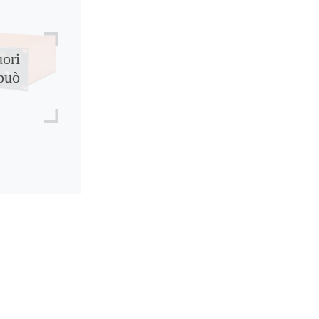
uori
può