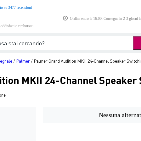
to su 3477 recensioni
Ordina entro le 16:00: Consegna in 2-3 giorni la
soddisfatti o rimborsati
segnale
Palmer
Palmer Grand Audition MKII 24-Channel Speaker Switch
/
/
tion MKII 24-Channel Speaker 
one
Nessuna alternat