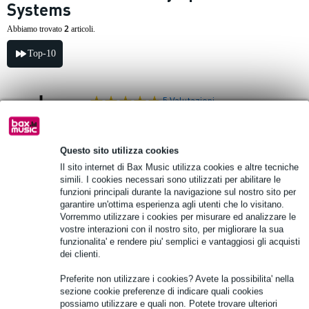
Systems
2
Abbiamo trovato
articoli.
Top-10
5 Valutazioni
Yamaha Stagepas 1K MK2 Active Column
PA System
Questo sito utilizza cookies
Il sito internet di Bax Music utilizza cookies e altre tecniche
simili. I cookies necessari sono utilizzati per abilitare le
1.137,00 €
Prezzo consigliato
1.642,00 €
funzioni principali durante la navigazione sul nostro sito per
garantire un'ottima esperienza agli utenti che lo visitano.
Ordina subito e riceverai il prodotto in 6
Vorremmo utilizzare i cookies per misurare ed analizzare le
settimane
vostre interazioni con il nostro sito, per migliorare la sua
funzionalita' e rendere piu' semplici e vantaggiosi gli acquisti
Aggiungi al carrello
dei clienti.
Preferite non utilizzare i cookies? Avete la possibilita' nella
sezione cookie preferenze di indicare quali cookies
Yamaha DXL1K Active Column PA System
possiamo utilizzare e quali non. Potete trovare ulteriori