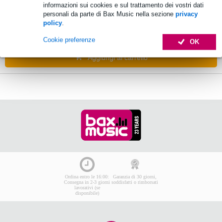
informazioni sui cookies e sul trattamento dei vostri dati
personali da parte di Bax Music nella sezione
privacy
969,00 €
Prezzo consigliato
1.380,00 €
policy
.
Tempi di consegna non disponibili
Cookie preferenze
OK
Aggiungi al carrello
Ordina entro le 16:00:
Garanzia di 30 giorni,
Consegna in 2-3 giorni
soddisfatti o rimborsati
lavorativi (se
disponibile)