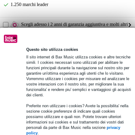
1.250 marchi leader
Scegli adesso i 2 anni di garanzia aggiuntiva e molti altri
vantaggi!
56,85 € di premio
Questo sito utilizza cookies
Informazioni sul prodotto
Il sito internet di Bax Music utilizza cookies e altre tecniche
simili. I cookies necessari sono utilizzati per abilitare le
Yamaha Stagepas 1K MK2
funzioni principali durante la navigazione sul nostro sito per
sistema PA attivo a colonna
garantire un'ottima esperienza agli utenti che lo visitano.
configurazione:
Vorremmo utilizzare i cookies per misurare ed analizzare le
1x woofer da 12 pollici
vostre interazioni con il nostro sito, per migliorare la sua
funzionalita' e rendere piu' semplici e vantaggiosi gli acquisti
10x tweeter da 1,5 pollici
dei clienti.
Specifiche complete
Preferite non utilizzare i cookies? Avete la possibilita' nella
sezione cookie preferenze di indicare quali cookies
Vedi anche (4)
possiamo utilizzare e quali non. Potete trovare ulteriori
informazioni sui cookies e sul trattamento dei vostri dati
personali da parte di Bax Music nella sezione
privacy
policy
.