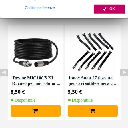
Cookie preferenze
OK
Accessori (9)
Devine MIC100/5 XL
Innox Snap 27 fascetta
D
R, cavo per microfono
per cavi sottile e nera c
g
e segnale, 5 m
on chiusure a strappo
8,50 €
5,50 €
3
(10 pezzi)
Disponibile
Disponibile
+
+