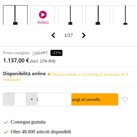
Video
1
/
17
Prezzo consigliato
1.642,00 €
-31%
1.137,00 €
(incl. 22% IVA)
Disponibilità online
Ordina subito e riceverai il prodotto in 6
settimane
Aggiungi al carrello
Consegna gratuita
Oltre 48.000 articoli disponibili