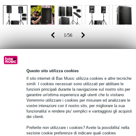
1
/
56
Prezzo consigliato
671,00 €
-3%
654,00 €
(incl. 22% IVA)
Questo sito utilizza cookies
Disponibilità online
Ordina subito e riceverai il prodotto in 11
Il sito internet di Bax Music utilizza cookies e altre tecniche
settimane
simili. I cookies necessari sono utilizzati per abilitare le
funzioni principali durante la navigazione sul nostro sito per
garantire un'ottima esperienza agli utenti che lo visitano.
Aggiungi al carrello
Vorremmo utilizzare i cookies per misurare ed analizzare le
vostre interazioni con il nostro sito, per migliorare la sua
funzionalita' e rendere piu' semplici e vantaggiosi gli acquisti
dei clienti.
Consegna gratuita
Preferite non utilizzare i cookies? Avete la possibilita' nella
Oltre 48.000 articoli disponibili
sezione cookie preferenze di indicare quali cookies