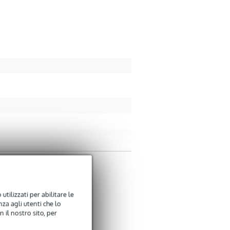
Tradurre questa recension
utilizzati per abilitare le
za agli utenti che lo
 il nostro sito, per