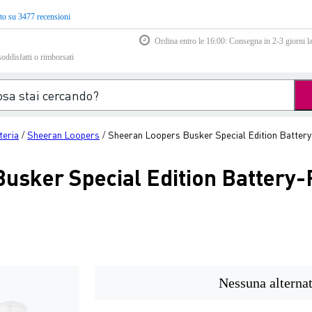
to su 3477 recensioni
Ordina entro le 16:00: Consegna in 2-3 giorni la
soddisfatti o rimborsati
teria
Sheeran Loopers
Sheeran Loopers Busker Special Edition Batte
/
/
usker Special Edition Battery
Nessuna alternat