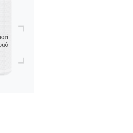
uori
può