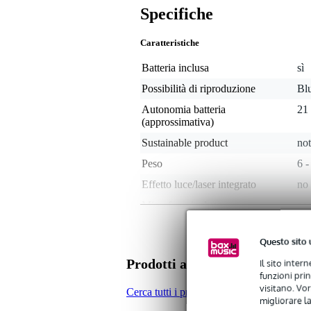
Specifiche
Caratteristiche
Batteria inclusa
sì
Possibilità di riproduzione
Blu
Autonomia batteria
21 
(approssimativa)
Sustainable product
not
Peso
6 -
Effetto luce/laser integrato
no
Microfono incluso
ne
Da montare direttamente sullo
sì
stativo
Questo sito 
Potenza RMS
non
Prodotti alternativi di altre m
Il sito inter
funzioni pri
Analogue audio input type
unb
visitano. Vor
Cerca tutti i prodotti nella categoria Speake
migliorare la
Analogue audio output type
ba