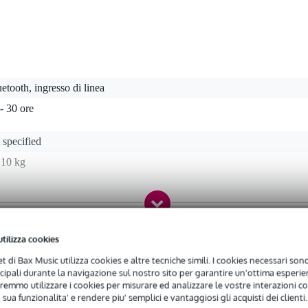
etooth, ingresso di linea
- 30 ore
 specified
 10 kg
ssuno
utilizza cookies
 specificato
arche
net di Bax Music utilizza cookies e altre tecniche simili. I cookies necessari sono 
ncipali durante la navigazione sul nostro sito per garantire un'ottima esperien
alanced line in (TS jack), balanced line in (XLR)
remmo utilizzare i cookies per misurare ed analizzare le vostre interazioni con
r portatili a batteria
 sua funzionalita' e rendere piu' semplici e vantaggiosi gli acquisti dei clienti.
lanced line out (XLR)