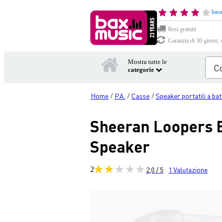
basa
Resi gratuiti
Garanzia di 30 giorni, 
Mostra tutte le
categorie
Home
P.A.
Casse
Speaker portatili a bat
/
/
/
Sheeran Loopers B
Speaker
2
2,0 / 5
1
Valutazione