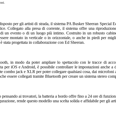
nni.
isposto per gli artisti di strada, il sistema PA Busker Sheeran Special 
ice. Collegato alla presa di corrente, il sistema offre una riproduzione 
 di un evento o di un luogo più intimo. Costruito in un robusto cabine
 essere montato in verticale o in orizzontale, o anche in piedi per mig
 è stata progettata in collaborazione con Ed Sheeran.
etooth, in modo da poter ampliare lo spettacolo con le tracce di a
ta per iOS e Android, è possibile controllare le impostazioni anche a di
te combo jack e XLR per poter collegare qualsiasi cosa, dai microfoni a
che essere collegati tramite Bluetooth per creare un sistema stereo com
o pensando ai trovatori, la batteria a bordo offre fino a 24 ore di funzi
igurazione, rende questo modello una scelta solida e affidabile per gli art