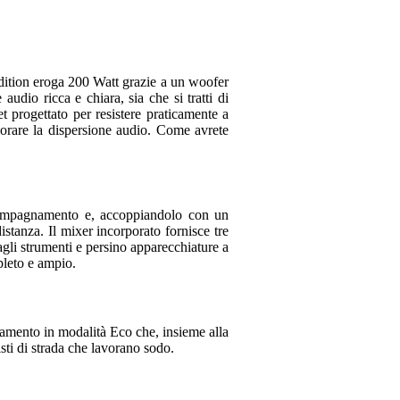
Tradurre tutte le recensio
Edition eroga 200 Watt grazie a un woofer
MIKE
29 dicembre 20
audio ricca e chiara, sia che si tratti di
t progettato per resistere praticamente a
liorare la dispersione audio. Come avrete
2
Ha scritto quanto segue
"Prometteuse sur la papie
L'enceinte elle belle, bie
la mise sous tension. Le 
ccompagnamento e, accoppiandolo con un
de suite l'absence d'égal
stanza. Il mixer incorporato fornisce tre
+ master sans savoir où 
gli strumenti e persino apparecchiature a
l'autonomie en réduisant 
pleto e ampio.
Là où ça se gate, c'est 
régler sur chaque entrée l
(pour moi!). Dans l'appl
mais le pauvre boomer de
onamento in modalità Eco che, insieme alla
envie de baisser le volume
isti di strada che lavorano sodo.
Je suis donc passé à la 
visible et accessibles sa
à fait comparables, à tar