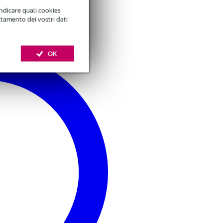
indicare quali cookies
ttamento dei vostri dati
OK
 qualità del suono