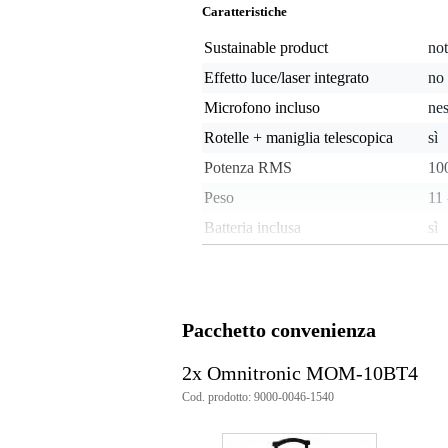
Caratteristiche
Sustainable product
not
Effetto luce/laser integrato
no
Microfono incluso
ne
Rotelle + maniglia telescopica
sì
Potenza RMS
100
Peso
11 
Batteria inclusa
sì
Possibilità di riproduzione
Blu
Autonomia batteria
8 o
(approssimativa)
Pacchetto convenienza
Splash-proof
not
Da montare direttamente sullo
sì
2x Omnitronic MOM-10BT4
stativo
Cod. prodotto: 9000-0046-1540
unb
Analogue audio input type
(X