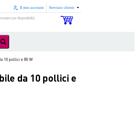
Il mio account
Servizio clienti
vorativi (se disponibile)
 10 pollici e 80 W
le da 10 pollici e