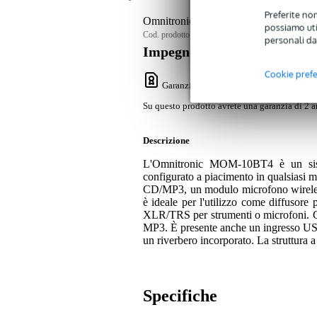
Preferite non
Omnitronic MOM-10BT4 Diffusore per b
possiamo util
Cod. prodotto:
9000-0046-1521
personali da
Impegno di servizio
Cookie pref
Garanzia Bax Music
: Su questo prodotto
Su questo prodotto avrete una garanzia di 2 a
Descrizione
L'Omnitronic MOM-10BT4 è un siste
configurato a piacimento in qualsiasi 
CD/MP3, un modulo microfono wireless
è ideale per l'utilizzo come diffusore p
XLR/TRS per strumenti o microfoni. Gl
MP3. È presente anche un ingresso US
un riverbero incorporato. La struttura a 
Specifiche