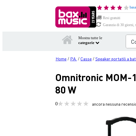
basa
Resi gratuiti
Garanzia di 30 giorni, 
Mostra tutte le
categorie
Home
P.A.
Casse
Speaker portatili a bat
/
/
/
Omnitronic MOM-10B
80 W
0
ancora nessuna recensi