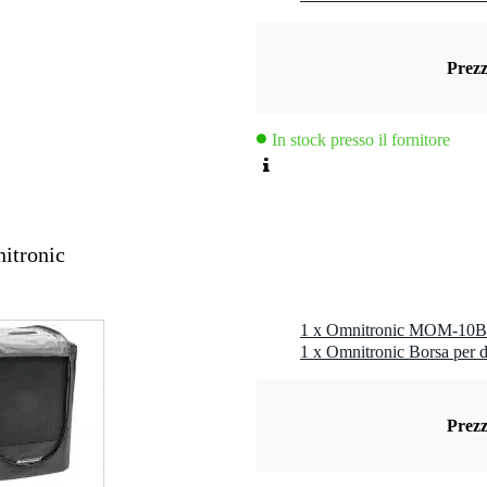
lanced line out (XLR)
Prezz
,2 kg
0 x 50,0 x 47,0 cm
In stock presso il fornitore
0 pollici e 80 W
itronic
o trasporto
fono/linea)
esso linea)
 linea)
1 x Omnitronic Borsa per
00 Hz
Prezz
dispositivi