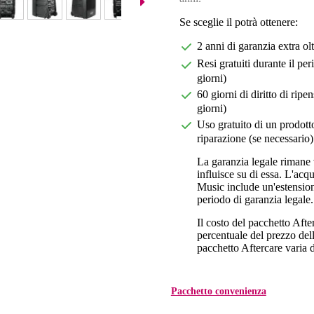
Se sceglie il potrà ottenere:
2 anni di garanzia extra ol
Resi gratuiti durante il pe
giorni)
60 giorni di diritto di ri
giorni)
Uso gratuito di un prodotto
riparazione (se necessario)
La garanzia legale rimane 
influisce su di essa. L'acq
Music include un'estension
periodo di garanzia legale.
Il costo del pacchetto Aft
percentuale del prezzo dell'
pacchetto Aftercare varia da
Pacchetto convenienza