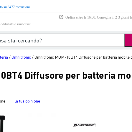
to su 3477 recensioni
Ordina entro le 16:00: Consegna in 2-3 giorni la
soddisfatti o rimborsati
teria
Omnitronic
Omnitronic MOM-10BT4 Diffusore per batteria mobile da
/
/
T4 Diffusore per batteria mobi
one
la tua opinione