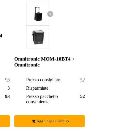
+
4
Omnitronic MOM-10BT4 +
Omnitronic
964,00 €
Prezzo consigliato
524,00 €
34,00 €
Risparmiate
4,00 €
930,00 €
Prezzo pacchetto
520,00 €
convenienza
Aggiungi al carrello