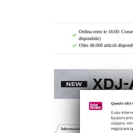
Ordina entro le 16:00: Conseg
disponibile)
Oltre 48.000 articoli disponib
Questo sito 
Il sito inter
funzioni pri
visitano. Vor
migliorare la
Informazioni sul prodotto
Recensioni
(0