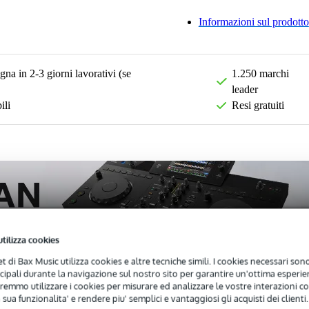
Informazioni sul prodotto
na in 2-3 giorni lavorativi (se
1.250 marchi
leader
ili
Resi gratuiti
utilizza cookies
net di Bax Music utilizza cookies e altre tecniche simili. I cookies necessari sono 
ncipali durante la navigazione sul nostro sito per garantire un'ottima esperien
remmo utilizzare i cookies per misurare ed analizzare le vostre interazioni con
 sua funzionalita' e rendere piu' semplici e vantaggiosi gli acquisti dei clienti.
)
Download (1)