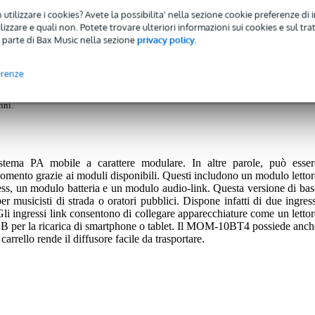
 utilizzare i cookies? Avete la possibilita' nella sezione cookie preferenze di 
atteria mobile da 10 pollici e 80 W
izzare e quali non. Potete trovare ulteriori informazioni sui cookies e sul tra
 parte di Bax Music nella sezione
privacy policy
.
erenze
 avrete una garanzia di 2 anni.
nni.
ma PA mobile a carattere modulare. In altre parole, può esser
momento grazie ai moduli disponibili. Questi includono un modulo lettor
, un modulo batteria e un modulo audio-link. Questa versione di bas
er musicisti di strada o oratori pubblici. Dispone infatti di due ingress
i ingressi link consentono di collegare apparecchiature come un lettor
B per la ricarica di smartphone o tablet. Il MOM-10BT4 possiede anch
carrello rende il diffusore facile da trasportare.