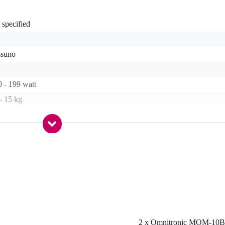
 specified
ssuno
 - 199 watt
- 15 kg
etooth, ingresso di linea
re
 specified
alanced line in (RCA), balanced line in (TRS jack), balanced line in
LR), microphone input (XLR)