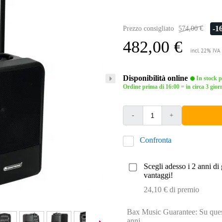
-1
Prezzo consigliato
574,00 €
482,00 €
incl. 22% IVA
Disponibilità online
In stock pr
Ordine prima di 16:00 = in circa 3 giorn
-
+
Confronta
Scegli adesso i 2 anni di 
vantaggi!
24,10 € di premio
Bax Music Guarantee: Su quest
anni.