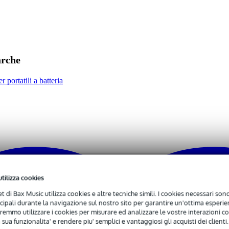
- 99 watt
alanced stereo line in (TRS mini-jack), microphone input (TS jack)
 applicable
arche
 specified
r portatili a batteria
 kg
0 x 19,5 x 19,5 cm
utilizza cookies
net di Bax Music utilizza cookies e altre tecniche simili. I cookies necessari sono 
ncipali durante la navigazione sul nostro sito per garantire un'ottima esperien
kHz
remmo utilizzare i cookies per misurare ed analizzare le vostre interazioni con
 sua funzionalita' e rendere piu' semplici e vantaggiosi gli acquisti dei clienti.