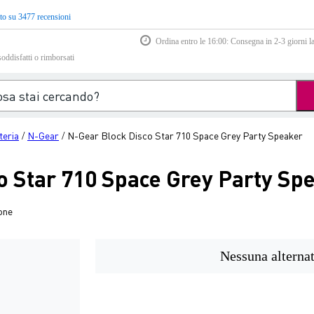
to su 3477 recensioni
Ordina entro le 16:00: Consegna in 2-3 giorni la
soddisfatti o rimborsati
teria
N-Gear
N-Gear Block Disco Star 710 Space Grey Party Speaker
/
/
o Star 710 Space Grey Party Sp
one
Nessuna alternat