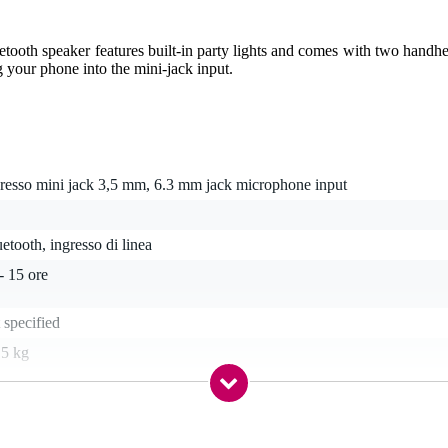
ooth speaker features built-in party lights and comes with two handh
g your phone into the mini-jack input.
gresso mini jack 3,5 mm, 6.3 mm jack microphone input
etooth, ingresso di linea
- 15 ore
 specified
 5 kg
lmare con cavo