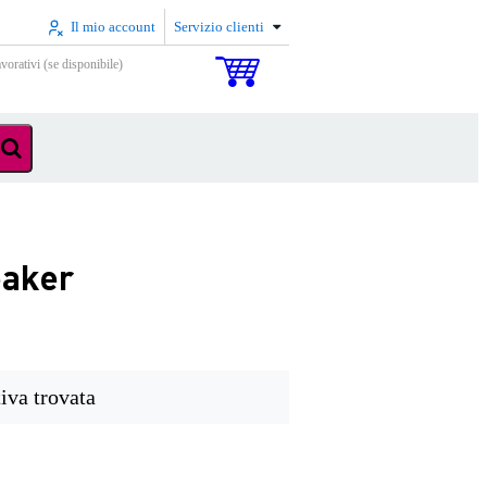
Il mio account
Servizio clienti
vorativi (se disponibile)
eaker
iva trovata