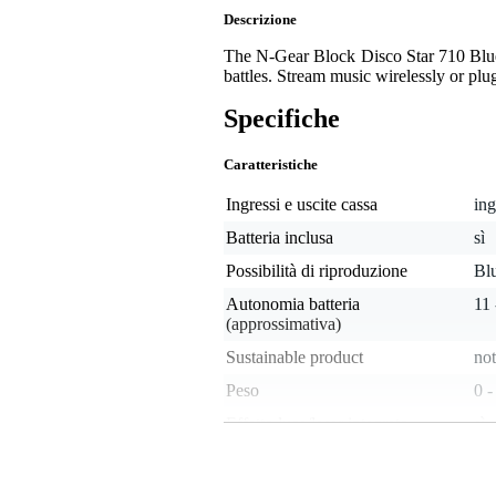
Descrizione
The N-Gear Block Disco Star 710 Bluet
battles. Stream music wirelessly or plu
Specifiche
Caratteristiche
Ingressi e uscite cassa
in
Batteria inclusa
sì
Possibilità di riproduzione
Blu
Autonomia batteria
11 
(approssimativa)
Sustainable product
not
Peso
0 -
Effetto luce/laser integrato
sì
Microfono incluso
pa
Da montare direttamente sullo
no