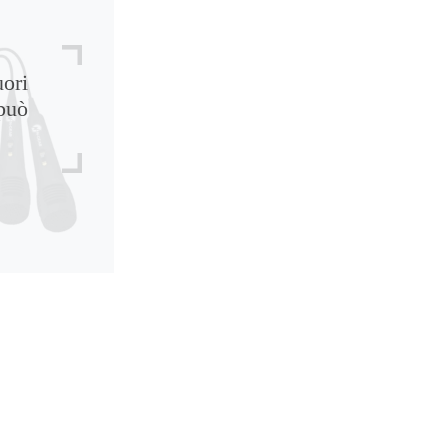
uori
può