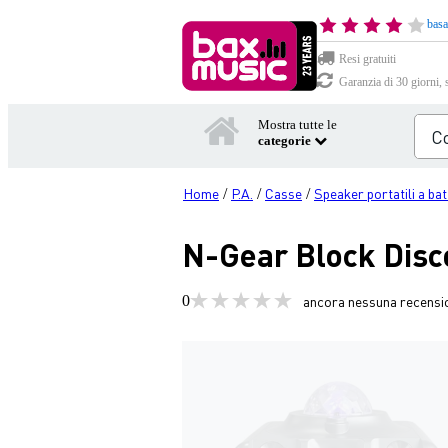
basa
Resi gratuiti
Garanzia di 30 giorni, 
Mostra tutte le
categorie
Home
P.A.
Casse
Speaker portatili a bat
/
/
/
N-Gear Block Disc
0
ancora nessuna recensi