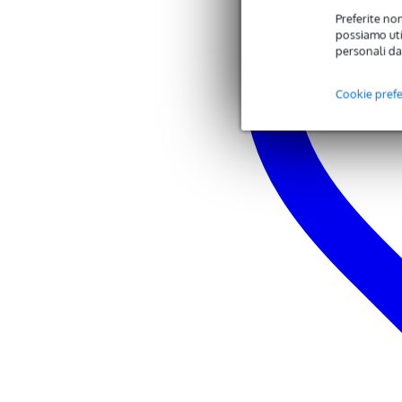
low volume: 12 hours
Preferite non
mid volume: 8 hours
possiamo util
high volume: 5 hours
personali da
charging time: 5 hours
Bluetooth 5.0
dimensions: 24.1 x 18.3 x 18.3
Cookie pref
weight: 1.64 kg