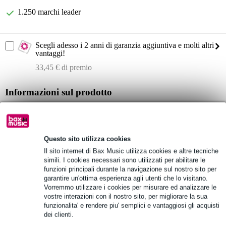
1.250 marchi leader
Scegli adesso i 2 anni di garanzia aggiuntiva e molti altri
vantaggi!
33,45 € di premio
Informazioni sul prodotto
LD Systems ANNY 8
configurazione: 8 pollici + 1 pollice
risposta in frequenza: 53 Hz - 20 kHz
Questo sito utilizza cookies
Il sito internet di Bax Music utilizza cookies e altre tecniche
Specifiche complete
simili. I cookies necessari sono utilizzati per abilitare le
funzioni principali durante la navigazione sul nostro sito per
garantire un'ottima esperienza agli utenti che lo visitano.
Vedi anche (11)
Vorremmo utilizzare i cookies per misurare ed analizzare le
vostre interazioni con il nostro sito, per migliorare la sua
funzionalita' e rendere piu' semplici e vantaggiosi gli acquisti
dei clienti.