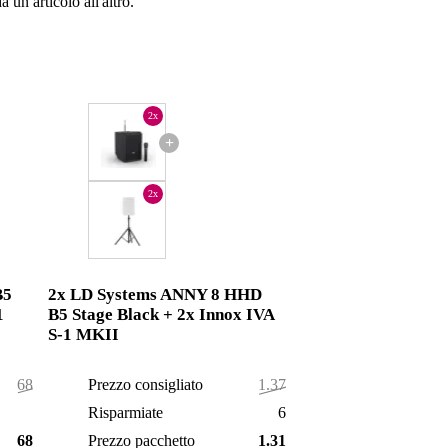
 un articolo all'altro.
2x
+
2x
B5
2x LD Systems ANNY 8 HHD
1
B5 Stage Black + 2x Innox IVA
S-1 MKII
688,95 €
Prezzo consigliato
1.377,90 €
2,95 €
Risparmiate
61,90 €
686,00 €
Prezzo pacchetto
1.316,00 €