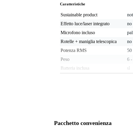
Caratteristiche
Sustainable product
not
Effetto luce/laser integrato
no
Microfono incluso
pal
Rotelle + maniglia telescopica
no
Potenza RMS
50 
Peso
6 -
Batteria inclusa
sì
Possibilità di riproduzione
Blu
Autonomia batteria
11 
(approssimativa)
Splash-proof
not
Da montare direttamente sullo
sì
stativo
Pacchetto convenienza
unb
Analogue audio input type
bal