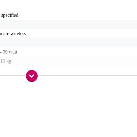
 specified
mare wireless
- 99 watt
 10 kg
etooth, ingresso di linea
- 15 ore
 specified
alanced line in (RCA), unbalanced stereo line in (TRS mini-jack),
anced line in (TRS jack), microphone input (XLR)