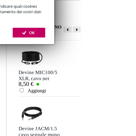
indicare quali cookies
ttamento dei vostri dati
ALTRI CLIENTI HANNO
COMPRATO ANCHE
OK
La tua opinione
Soprannome
Non ci sono ancora recensioni per questo prodotto.
Devine MIC100/5
Devine DM58 B
XLR, cavo per
Dynamic Vocal
8,50 €
49,00 €
microfono e
Microphone
Valutazione
segnale, 5 m
Aggiungi
Aggiungi
Commento
Devine JACM/1.5
Konig & Meyer
cavo segnale mono
21454 Speaker