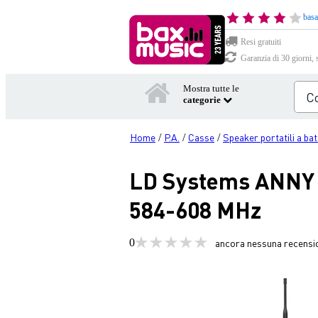
basa
Resi gratuiti
Garanzia di 30 giorni, 
Mostra tutte le
categorie
Home
P.A.
Casse
Speaker portatili a bat
/
/
/
LD Systems ANNY 
584-608 MHz
0
ancora nessuna recensi