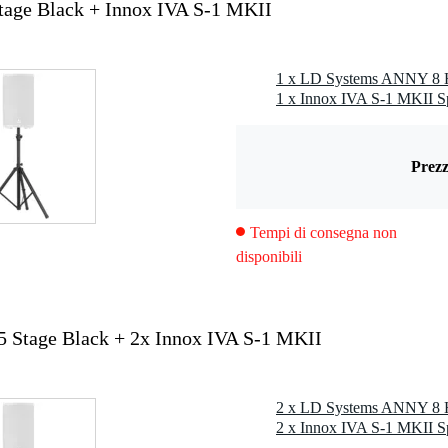
ge Black + Innox IVA S-1 MKII
lanced mix out (XLR)
,0 kg
1 x Innox IVA S-1 MKII S
0 x 40,0 x 40,0 cm
Prezz
ice
Tempi di consegna non
0 kHz
icco)
disponibili
picco)
Stage Black + 2x Innox IVA S-1 MKII
 - 40° C
 ore
tteria: 11 ore (volume medio)
m
2 x Innox IVA S-1 MKII S