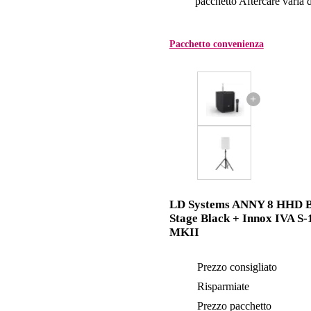
pacchetto Aftercare varia da
Pacchetto convenienza
+
LD Systems ANNY 8 HHD 
Stage Black + Innox IVA S-
MKII
Prezzo consigliato
Risparmiate
Prezzo pacchetto