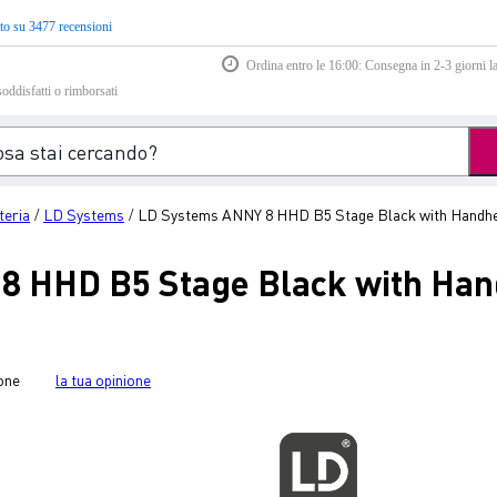
to su 3477 recensioni
Ordina entro le 16:00: Consegna in 2-3 giorni la
soddisfatti o rimborsati
teria
LD Systems
LD Systems ANNY 8 HHD B5 Stage Black with Handhe
/
/
8 HHD B5 Stage Black with Han
one
la tua opinione