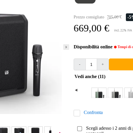
-
Prezzo consigliato
705,00 €
669,00 €
incl. 22% IVA
Disponibilità online
Tempi di c
-
+
Vedi anche (11)
Confronta
Scegli adesso i 2 anni di 