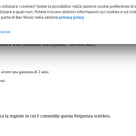
 utilizzare i cookies? Avete la possibilita' nella sezione cookie preferenze di 
izzare e quali non. Potete trovare ulteriori informazioni sui cookies e sul tra
 parte di Bax Music nella sezione
privacy policy
.
)
Download (1)
erenze
lack with Handheld Microphone, 584-608 MHz
 avrete una garanzia di 2 anni.
nni.
ca la regione in cui è consentita questa frequenza wireless.