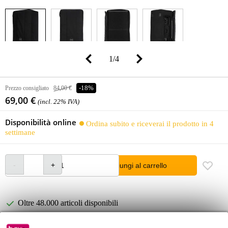
1
/
4
Prezzo consigliato
84,00 €
-18%
69,00 €
(incl. 22% IVA)
Disponibilità online
Ordina subito e riceverai il prodotto in 4
settimane
Aggiungi al carrello
Oltre 48.000 articoli disponibili
1.250 marchi leader