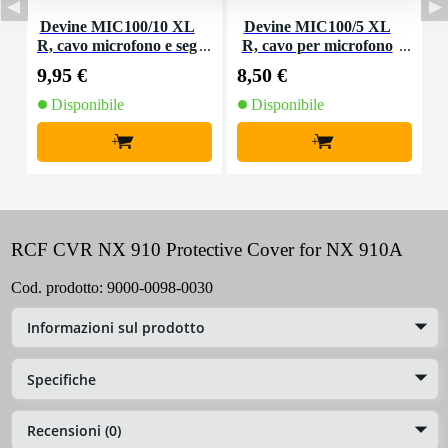
Devine MIC100/10 XL
Devine MIC100/5 XL
R, cavo microfono e seg
R, cavo per microfono
nale, 10 m
e segnale, 5 m
9,95 €
8,50 €
1
Disponibile
Disponibile
+
+
RCF CVR NX 910 Protective Cover for NX 910A
Cod. prodotto:
9000-0098-0030
Informazioni sul prodotto
Specifiche
Recensioni (0)