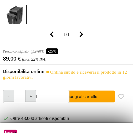
1
/
1
Prezzo consigliato
119,00 €
-25%
89,00 €
(incl. 22% IVA)
Disponibilità online
Ordina subito e riceverai il prodotto in 12
giorni lavorativi
Aggiungi al carrello
Oltre 48.000 articoli disponibili
1.250 marchi leader