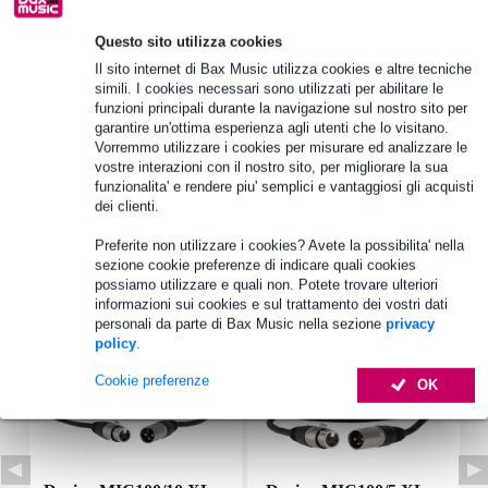
Questo sito utilizza cookies
Informazioni sul prodotto
Il sito internet di Bax Music utilizza cookies e altre tecniche
simili. I cookies necessari sono utilizzati per abilitare le
dB Technologies TC ES84 copertura per 2 top ES1203
funzioni principali durante la navigazione sul nostro sito per
adatta solo per 2 piani dB Technologies ES1203
garantire un'ottima esperienza agli utenti che lo visitano.
Vorremmo utilizzare i cookies per misurare ed analizzare le
con ritagli per maniglie
vostre interazioni con il nostro sito, per migliorare la sua
funzionalita' e rendere piu' semplici e vantaggiosi gli acquisti
Specifiche complete
dei clienti.
Preferite non utilizzare i cookies? Avete la possibilita' nella
Accessori (19)
sezione cookie preferenze di indicare quali cookies
possiamo utilizzare e quali non. Potete trovare ulteriori
informazioni sui cookies e sul trattamento dei vostri dati
personali da parte di Bax Music nella sezione
privacy
policy
.
Cookie preferenze
OK