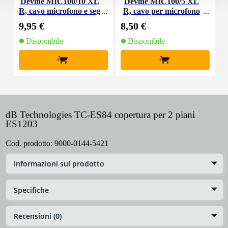
Devine MIC100/10 XL
Devine MIC100/5 XL
R, cavo microfono e seg
R, cavo per microfono
nale, 10 m
e segnale, 5 m
9,95 €
8,50 €
1
Disponibile
Disponibile
+
+
dB Technologies TC-ES84 copertura per 2 piani
ES1203
Cod. prodotto:
9000-0144-5421
Informazioni sul prodotto
Specifiche
Recensioni (0)