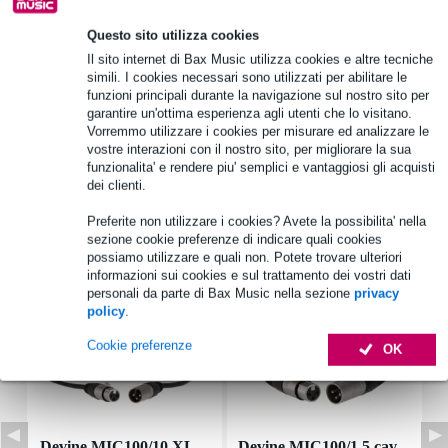
Questo sito utilizza cookies
Informazioni sul prodotto
Il sito internet di Bax Music utilizza cookies e altre tecniche
simili. I cookies necessari sono utilizzati per abilitare le
borsa per il trasporto di top, colonna e accessori DAP Frigga
funzioni principali durante la navigazione sul nostro sito per
colore: nero
garantire un'ottima esperienza agli utenti che lo visitano.
Vorremmo utilizzare i cookies per misurare ed analizzare le
materiale: Cordura
vostre interazioni con il nostro sito, per migliorare la sua
funzionalita' e rendere piu' semplici e vantaggiosi gli acquisti
Specifiche complete
dei clienti.
Preferite non utilizzare i cookies? Avete la possibilita' nella
Accessori (16)
sezione cookie preferenze di indicare quali cookies
possiamo utilizzare e quali non. Potete trovare ulteriori
informazioni sui cookies e sul trattamento dei vostri dati
personali da parte di Bax Music nella sezione
privacy
policy
.
Cookie preferenze
OK
Devine MIC100/10 XL
Devine MIC100/1.5 cav