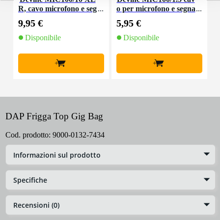
R, cavo microfono e seg
o per microfono e segna
nale, 10 m
le XLR 1,5 m
9,95 €
5,95 €
8
Disponibile
Disponibile
+
+
DAP Frigga Top Gig Bag
Cod. prodotto:
9000-0132-7434
Informazioni sul prodotto
Specifiche
Recensioni (0)