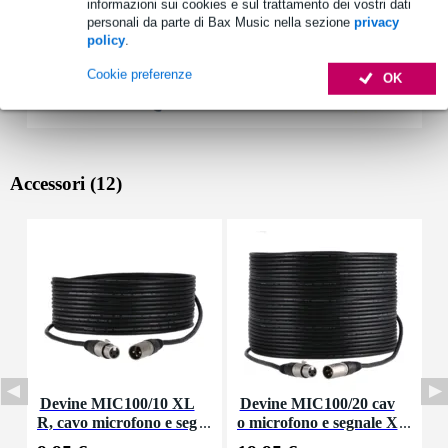
informazioni sui cookies e sul trattamento dei vostri dati
personali da parte di Bax Music nella sezione
privacy
policy
.
Cookie preferenze
OK
Accessori (12)
Devine MIC100/10 XL
Devine MIC100/20 cav
I
R, cavo microfono e seg
o microfono e segnale X
nale, 10 m
RL 20 m